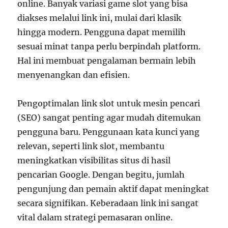
online. Banyak variasi game slot yang bisa
diakses melalui link ini, mulai dari klasik
hingga modern. Pengguna dapat memilih
sesuai minat tanpa perlu berpindah platform.
Hal ini membuat pengalaman bermain lebih
menyenangkan dan efisien.
Pengoptimalan link slot untuk mesin pencari
(SEO) sangat penting agar mudah ditemukan
pengguna baru. Penggunaan kata kunci yang
relevan, seperti link slot, membantu
meningkatkan visibilitas situs di hasil
pencarian Google. Dengan begitu, jumlah
pengunjung dan pemain aktif dapat meningkat
secara signifikan. Keberadaan link ini sangat
vital dalam strategi pemasaran online.