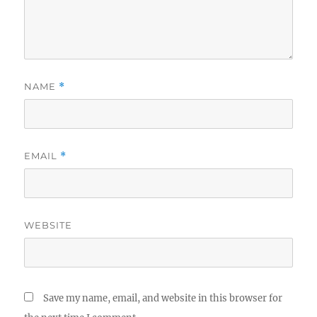
NAME
*
EMAIL
*
WEBSITE
Save my name, email, and website in this browser for