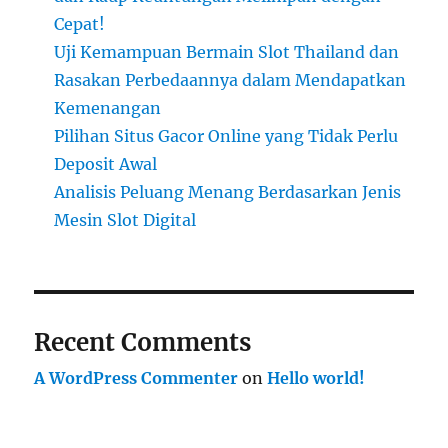
Cepat!
Uji Kemampuan Bermain Slot Thailand dan
Rasakan Perbedaannya dalam Mendapatkan
Kemenangan
Pilihan Situs Gacor Online yang Tidak Perlu
Deposit Awal
Analisis Peluang Menang Berdasarkan Jenis
Mesin Slot Digital
Recent Comments
A WordPress Commenter
on
Hello world!