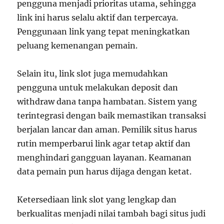
pengguna menjadi prioritas utama, sehingga
link ini harus selalu aktif dan terpercaya.
Penggunaan link yang tepat meningkatkan
peluang kemenangan pemain.
Selain itu, link slot juga memudahkan
pengguna untuk melakukan deposit dan
withdraw dana tanpa hambatan. Sistem yang
terintegrasi dengan baik memastikan transaksi
berjalan lancar dan aman. Pemilik situs harus
rutin memperbarui link agar tetap aktif dan
menghindari gangguan layanan. Keamanan
data pemain pun harus dijaga dengan ketat.
Ketersediaan link slot yang lengkap dan
berkualitas menjadi nilai tambah bagi situs judi