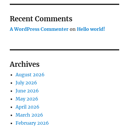
Recent Comments
A WordPress Commenter
on
Hello world!
Archives
August 2026
July 2026
June 2026
May 2026
April 2026
March 2026
February 2026