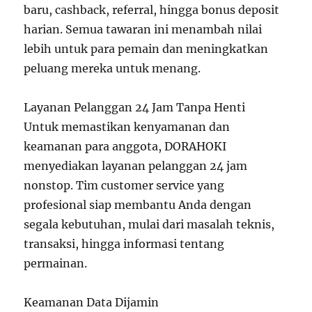
baru, cashback, referral, hingga bonus deposit
harian. Semua tawaran ini menambah nilai
lebih untuk para pemain dan meningkatkan
peluang mereka untuk menang.
Layanan Pelanggan 24 Jam Tanpa Henti
Untuk memastikan kenyamanan dan
keamanan para anggota, DORAHOKI
menyediakan layanan pelanggan 24 jam
nonstop. Tim customer service yang
profesional siap membantu Anda dengan
segala kebutuhan, mulai dari masalah teknis,
transaksi, hingga informasi tentang
permainan.
Keamanan Data Dijamin