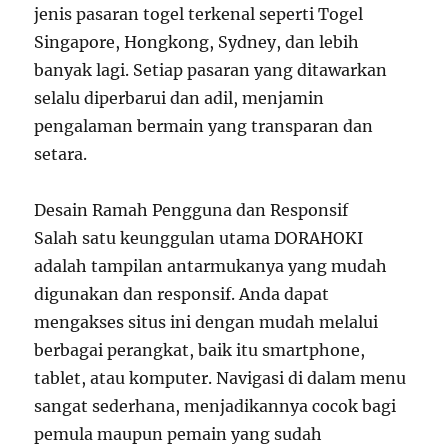
jenis pasaran togel terkenal seperti Togel
Singapore, Hongkong, Sydney, dan lebih
banyak lagi. Setiap pasaran yang ditawarkan
selalu diperbarui dan adil, menjamin
pengalaman bermain yang transparan dan
setara.
Desain Ramah Pengguna dan Responsif
Salah satu keunggulan utama DORAHOKI
adalah tampilan antarmukanya yang mudah
digunakan dan responsif. Anda dapat
mengakses situs ini dengan mudah melalui
berbagai perangkat, baik itu smartphone,
tablet, atau komputer. Navigasi di dalam menu
sangat sederhana, menjadikannya cocok bagi
pemula maupun pemain yang sudah