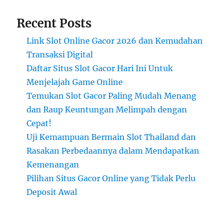
Recent Posts
Link Slot Online Gacor 2026 dan Kemudahan
Transaksi Digital
Daftar Situs Slot Gacor Hari Ini Untuk
Menjelajah Game Online
Temukan Slot Gacor Paling Mudah Menang
dan Raup Keuntungan Melimpah dengan
Cepat!
Uji Kemampuan Bermain Slot Thailand dan
Rasakan Perbedaannya dalam Mendapatkan
Kemenangan
Pilihan Situs Gacor Online yang Tidak Perlu
Deposit Awal