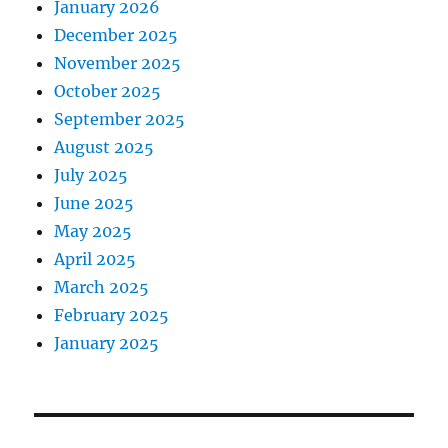
January 2026
December 2025
November 2025
October 2025
September 2025
August 2025
July 2025
June 2025
May 2025
April 2025
March 2025
February 2025
January 2025