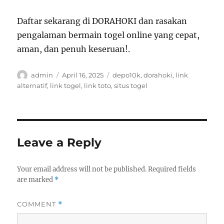
Daftar sekarang di DORAHOKI dan rasakan
pengalaman bermain togel online yang cepat,
aman, dan penuh keseruan!.
Author
Posted
Tags
admin
April 16, 2025
depo10k
,
dorahoki
,
link
on
alternatif
,
link togel
,
link toto
,
situs togel
Leave a Reply
Your email address will not be published.
Required fields
are marked
*
COMMENT
*