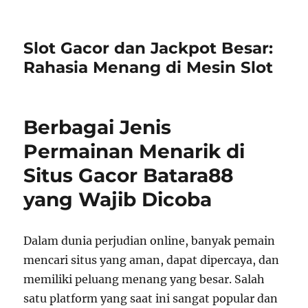
Slot Gacor dan Jackpot Besar:
Rahasia Menang di Mesin Slot
Berbagai Jenis
Permainan Menarik di
Situs Gacor Batara88
yang Wajib Dicoba
Dalam dunia perjudian online, banyak pemain
mencari situs yang aman, dapat dipercaya, dan
memiliki peluang menang yang besar. Salah
satu platform yang saat ini sangat popular dan