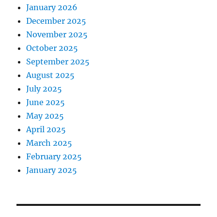
January 2026
December 2025
November 2025
October 2025
September 2025
August 2025
July 2025
June 2025
May 2025
April 2025
March 2025
February 2025
January 2025