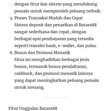
dengan fitur dan sistem yang mendukung
pemain untuk memperoleh peluang terbaik.
Proses Transaksi Mudah dan Cepat
Sistem deposit dan penarikan di Batara88
sangat sederhana dan cepat, dengan
berbagai opsi pembayaran yang tersedia
seperti transfer bank, e-wallet, dan pulsa.
Bonus dan Promosi Menarik
Situs ini menghadirkan berbagai jenis
bonus, termasuk bonus pendaftaran,
cashback, dan promosi menarik lainnya
yang dapat meningkatkan peluang pemain
untuk menang.
Fitur Unggulan Batara88