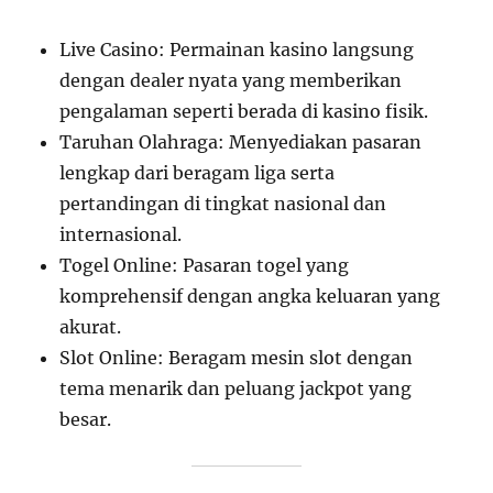
Live Casino: Permainan kasino langsung
dengan dealer nyata yang memberikan
pengalaman seperti berada di kasino fisik.
Taruhan Olahraga: Menyediakan pasaran
lengkap dari beragam liga serta
pertandingan di tingkat nasional dan
internasional.
Togel Online: Pasaran togel yang
komprehensif dengan angka keluaran yang
akurat.
Slot Online: Beragam mesin slot dengan
tema menarik dan peluang jackpot yang
besar.