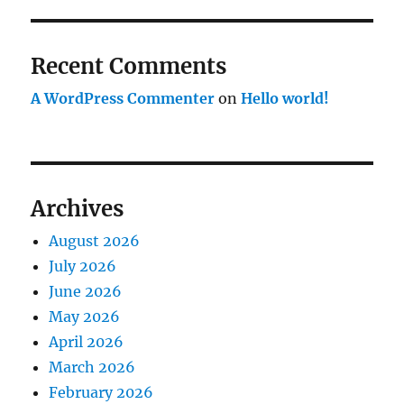
Recent Comments
A WordPress Commenter
on
Hello world!
Archives
August 2026
July 2026
June 2026
May 2026
April 2026
March 2026
February 2026