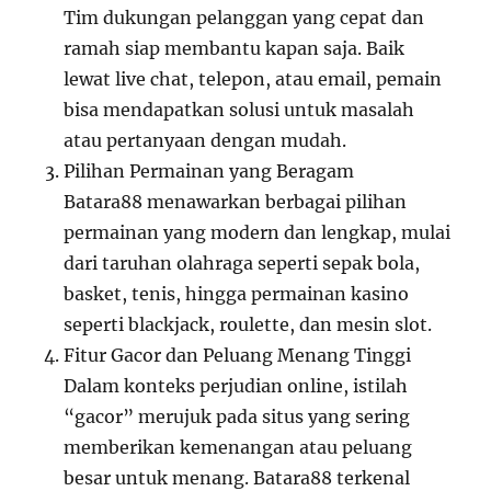
Tim dukungan pelanggan yang cepat dan
ramah siap membantu kapan saja. Baik
lewat live chat, telepon, atau email, pemain
bisa mendapatkan solusi untuk masalah
atau pertanyaan dengan mudah.
Pilihan Permainan yang Beragam
Batara88 menawarkan berbagai pilihan
permainan yang modern dan lengkap, mulai
dari taruhan olahraga seperti sepak bola,
basket, tenis, hingga permainan kasino
seperti blackjack, roulette, dan mesin slot.
Fitur Gacor dan Peluang Menang Tinggi
Dalam konteks perjudian online, istilah
“gacor” merujuk pada situs yang sering
memberikan kemenangan atau peluang
besar untuk menang. Batara88 terkenal