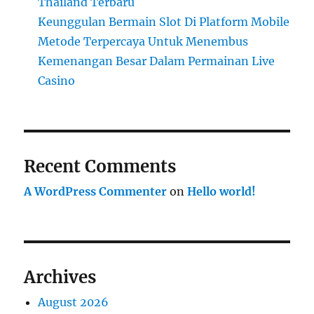
Thailand Terbaru
Keunggulan Bermain Slot Di Platform Mobile
Metode Terpercaya Untuk Menembus
Kemenangan Besar Dalam Permainan Live
Casino
Recent Comments
A WordPress Commenter
on
Hello world!
Archives
August 2026