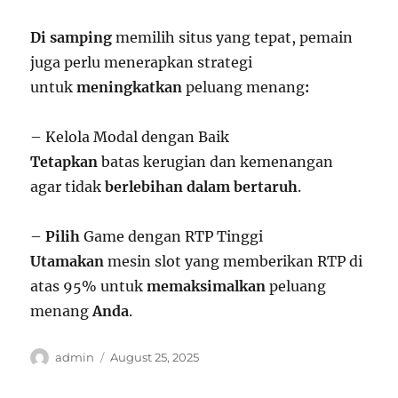
Di samping
memilih situs yang tepat, pemain
juga perlu menerapkan strategi
untuk
meningkatkan
peluang menang
:
– Kelola Modal dengan Baik
Tetapkan
batas kerugian dan kemenangan
agar tidak
berlebihan dalam bertaruh
.
–
Pilih
Game dengan RTP Tinggi
Utamakan
mesin slot yang memberikan RTP di
atas 95% untuk
memaksimalkan
peluang
menang
Anda
.
Author
Posted
admin
August 25, 2025
on