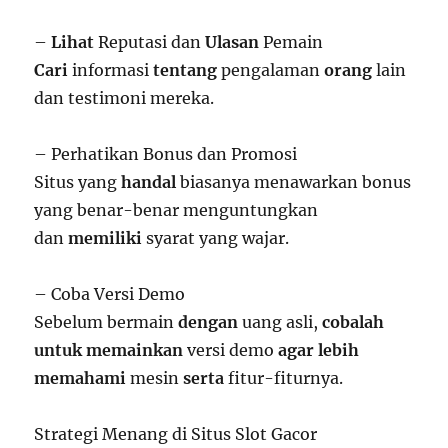
–
Lihat
Reputasi dan
Ulasan
Pemain
Cari
informasi
tentang
pengalaman
orang
lain
dan testimoni mereka.
– Perhatikan Bonus dan Promosi
Situs yang
handal
biasanya menawarkan bonus
yang benar-benar menguntungkan
dan
memiliki
syarat yang wajar.
– Coba Versi Demo
Sebelum bermain
dengan
uang asli,
cobalah
untuk memainkan
versi demo
agar lebih
memahami
mesin
serta
fitur-fiturnya.
Strategi Menang di Situs Slot Gacor