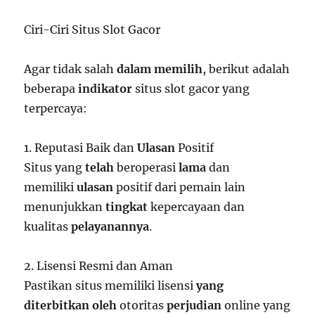
Ciri-Ciri Situs Slot Gacor
Agar tidak salah
dalam memilih
, berikut adalah
beberapa
indikator
situs slot gacor yang
terpercaya:
1. Reputasi Baik dan
Ulasan
Positif
Situs yang
telah
beroperasi
lama
dan
memiliki
ulasan
positif dari pemain lain
menunjukkan
tingkat
kepercayaan dan
kualitas
pelayanannya
.
2. Lisensi Resmi dan Aman
Pastikan situs memiliki lisensi
yang
diterbitkan oleh
otoritas
perjudian
online yang