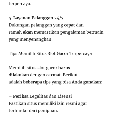
terpercaya.
5.
Layanan Pelanggan
24/7
Dukungan pelanggan yang
cepat
dan
ramah
akan
memastikan pengalaman bermain
yang menyenangkan.
Tips Memilih Situs Slot Gacor Terpercaya
Memilih situs slot gacor
harus
dilakukan
dengan
cermat
. Berikut
adalah
beberapa
tips yang bisa Anda
gunakan
:
–
Periksa
Legalitas dan Lisensi
Pastikan situs memiliki izin resmi agar
terhindar dari penipuan.