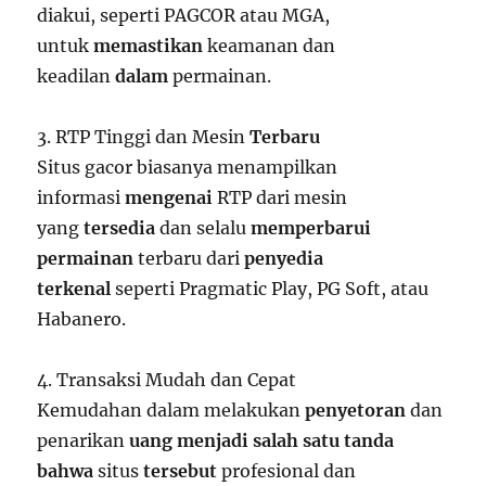
diakui, seperti PAGCOR atau MGA,
untuk
memastikan
keamanan dan
keadilan
dalam
permainan.
3. RTP Tinggi dan Mesin
Terbaru
Situs gacor biasanya menampilkan
informasi
mengenai
RTP dari mesin
yang
tersedia
dan selalu
memperbarui
permainan
terbaru dari
penyedia
terkenal
seperti Pragmatic Play, PG Soft, atau
Habanero.
4. Transaksi Mudah dan Cepat
Kemudahan dalam melakukan
penyetoran
dan
penarikan
uang menjadi salah satu tanda
bahwa
situs
tersebut
profesional dan