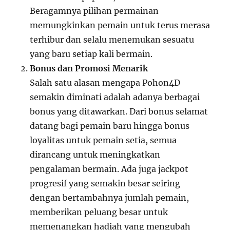
Beragamnya pilihan permainan
memungkinkan pemain untuk terus merasa
terhibur dan selalu menemukan sesuatu
yang baru setiap kali bermain.
Bonus dan Promosi Menarik
Salah satu alasan mengapa Pohon4D
semakin diminati adalah adanya berbagai
bonus yang ditawarkan. Dari bonus selamat
datang bagi pemain baru hingga bonus
loyalitas untuk pemain setia, semua
dirancang untuk meningkatkan
pengalaman bermain. Ada juga jackpot
progresif yang semakin besar seiring
dengan bertambahnya jumlah pemain,
memberikan peluang besar untuk
memenangkan hadiah yang mengubah