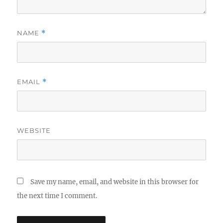
NAME
*
EMAIL
*
WEBSITE
Save my name, email, and website in this browser for
the next time I comment.