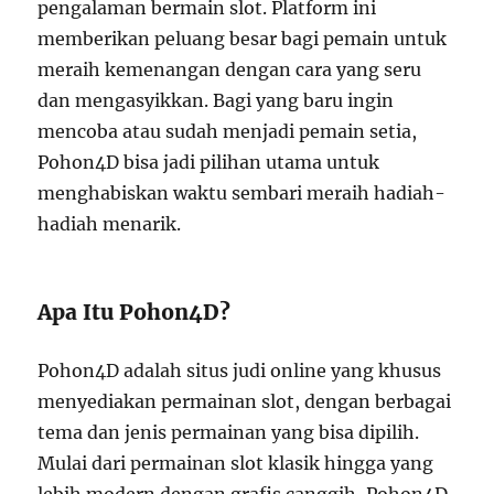
pengalaman bermain slot. Platform ini
memberikan peluang besar bagi pemain untuk
meraih kemenangan dengan cara yang seru
dan mengasyikkan. Bagi yang baru ingin
mencoba atau sudah menjadi pemain setia,
Pohon4D bisa jadi pilihan utama untuk
menghabiskan waktu sembari meraih hadiah-
hadiah menarik.
Apa Itu Pohon4D?
Pohon4D adalah situs judi online yang khusus
menyediakan permainan slot, dengan berbagai
tema dan jenis permainan yang bisa dipilih.
Mulai dari permainan slot klasik hingga yang