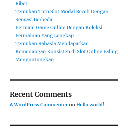
Ribet
Temukan Toto Slot Modal Receh Dengan
Sensasi Berbeda
Bermain Game Online Dengan Koleksi
Permainan Yang Lengkap
Temukan Rahasia Mendapatkan
Kemenangan Konsisten di Slot Online Paling
Menguntungkan
Recent Comments
A WordPress Commenter
on
Hello world!