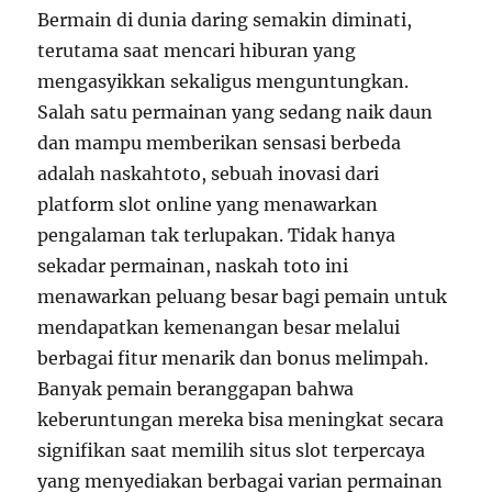
Bermain di dunia daring semakin diminati,
terutama saat mencari hiburan yang
mengasyikkan sekaligus menguntungkan.
Salah satu permainan yang sedang naik daun
dan mampu memberikan sensasi berbeda
adalah naskahtoto, sebuah inovasi dari
platform slot online yang menawarkan
pengalaman tak terlupakan. Tidak hanya
sekadar permainan, naskah toto ini
menawarkan peluang besar bagi pemain untuk
mendapatkan kemenangan besar melalui
berbagai fitur menarik dan bonus melimpah.
Banyak pemain beranggapan bahwa
keberuntungan mereka bisa meningkat secara
signifikan saat memilih situs slot terpercaya
yang menyediakan berbagai varian permainan