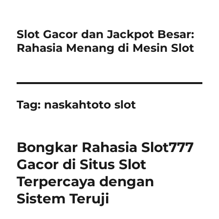
Slot Gacor dan Jackpot Besar:
Rahasia Menang di Mesin Slot
Tag:
naskahtoto slot
Bongkar Rahasia Slot777
Gacor di Situs Slot
Terpercaya dengan
Sistem Teruji