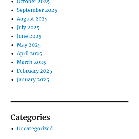
October 2025
September 2025
August 2025
July 2025
June 2025
May 2025
April 2025
March 2025
February 2025
January 2025
Categories
Uncategorized