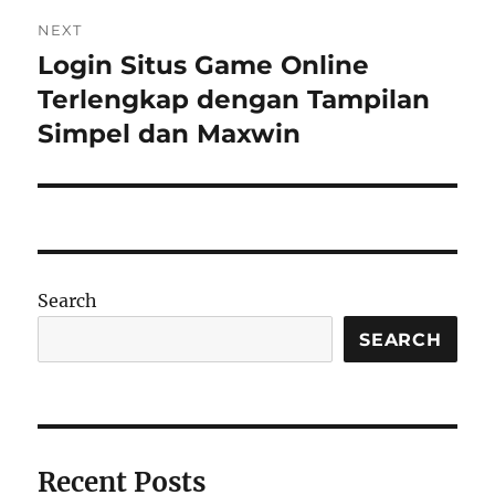
NEXT
Login Situs Game Online
Next
post:
Terlengkap dengan Tampilan
Simpel dan Maxwin
Search
SEARCH
Recent Posts