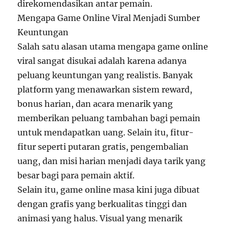
direkomendasikan antar pemain.
Mengapa Game Online Viral Menjadi Sumber
Keuntungan
Salah satu alasan utama mengapa game online
viral sangat disukai adalah karena adanya
peluang keuntungan yang realistis. Banyak
platform yang menawarkan sistem reward,
bonus harian, dan acara menarik yang
memberikan peluang tambahan bagi pemain
untuk mendapatkan uang. Selain itu, fitur-
fitur seperti putaran gratis, pengembalian
uang, dan misi harian menjadi daya tarik yang
besar bagi para pemain aktif.
Selain itu, game online masa kini juga dibuat
dengan grafis yang berkualitas tinggi dan
animasi yang halus. Visual yang menarik