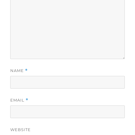
NAME
*
EMAIL
*
WEBSITE