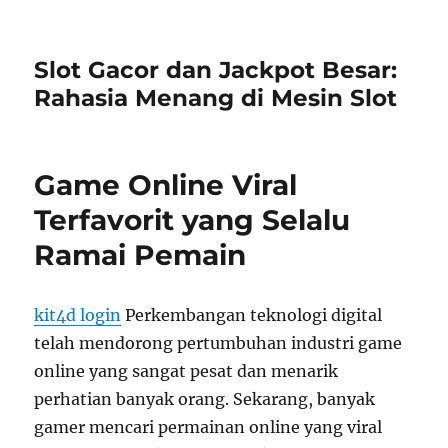
Slot Gacor dan Jackpot Besar:
Rahasia Menang di Mesin Slot
Game Online Viral
Terfavorit yang Selalu
Ramai Pemain
kit4d login
Perkembangan teknologi digital
telah mendorong pertumbuhan industri game
online yang sangat pesat dan menarik
perhatian banyak orang. Sekarang, banyak
gamer mencari permainan online yang viral