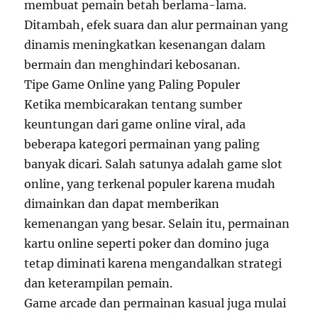
membuat pemain betah berlama-lama.
Ditambah, efek suara dan alur permainan yang
dinamis meningkatkan kesenangan dalam
bermain dan menghindari kebosanan.
Tipe Game Online yang Paling Populer
Ketika membicarakan tentang sumber
keuntungan dari game online viral, ada
beberapa kategori permainan yang paling
banyak dicari. Salah satunya adalah game slot
online, yang terkenal populer karena mudah
dimainkan dan dapat memberikan
kemenangan yang besar. Selain itu, permainan
kartu online seperti poker dan domino juga
tetap diminati karena mengandalkan strategi
dan keterampilan pemain.
Game arcade dan permainan kasual juga mulai