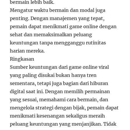
bermain lebih baik.
Mengatur waktu bermain dan modal juga
penting. Dengan manajemen yang tepat,
pemain dapat menikmati game online dengan
sehat dan memaksimalkan peluang
keuntungan tanpa mengganggu rutinitas
harian mereka.
Ringkasan
Sumber keuntungan dari game online viral
yang paling disukai bukan hanya tren
sementara, tetapi juga bagian dari hiburan
digital saat ini. Dengan memilih permainan
yang sesuai, memahami cara bermain, dan
mengelola strategi dengan bijak, pemain dapat
menikmati kesenangan sekaligus meraih
peluang keuntungan yang menjanjikan. Tidak