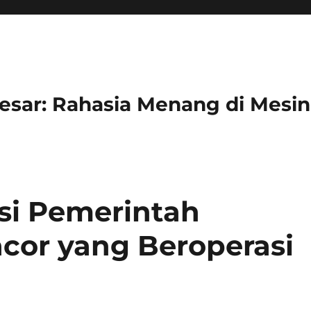
esar: Rahasia Menang di Mesin
si Pemerintah
acor yang Beroperasi