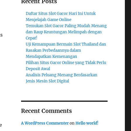
Recent Posts
Daftar Situs Slot Gacor Hari Ini Untuk
Menjelajah Game Online
Temukan Slot Gacor Paling Mudah Menang
dan Raup Keuntungan Melimpah dengan
us
Cepat!
Uji Kemampuan Bermain Slot Thailand dan
Rasakan Perbedaannya dalam
Mendapatkan Kemenangan
Pilihan Situs Gacor Online yang Tidak Perlu
Deposit Awal
Analisis Peluang Menang Berdasarkan
Jenis Mesin Slot Digital
Recent Comments
A WordPress Commenter
on
Hello world!
e