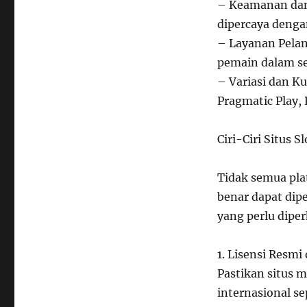
– Keamanan dan
dipercaya denga
– Layanan Pela
pemain dalam se
– Variasi dan Ku
Pragmatic Play, 
Ciri-Ciri Situs 
Tidak semua pla
benar dapat diper
yang perlu dipe
1. Lisensi Resmi
Pastikan situs m
internasional s