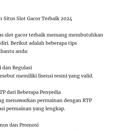
Situs Slot Gacor Terbaik 2024
s slot gacor terbaik memang membutuhkan
ndiri. Berikut adalah beberapa tips
bantu anda:
i dan Regulasi
ersebut memiliki lisensi resmi yang valid.
P dari Beberapa Penyedia
yang menawarkan permainan dengan RTP
iasi permainan yang lengkap.
onus dan Promosi