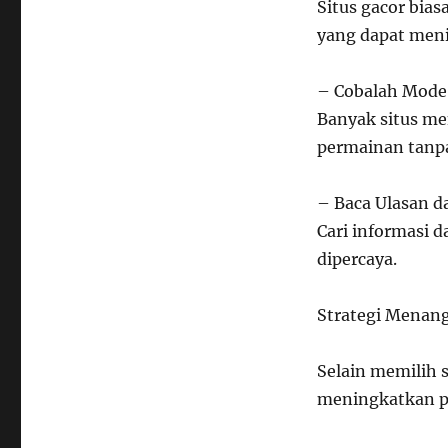
Situs gacor bia
yang dapat men
– Cobalah Mode
Banyak situs m
permainan tanpa
– Baca Ulasan d
Cari informasi 
dipercaya.
Strategi Menang 
Selain memilih 
meningkatkan p