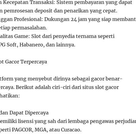
 Kecepatan Transaksi: Sistem pembayaran yang dapat
n pemrosesan deposit dan penarikan yang cepat.
nggan Profesional: Dukungan 24 jam yang siap memban
tiap permasalahan.
alitas Game: Slot dari penyedia ternama seperti
PG Soft, Habanero, dan lainnya.
Slot Gacor Terpercaya
tform yang menyebut dirinya sebagai gacor benar-
caya. Berikut adalah ciri-ciri dari situs slot gacor
rhatikan:
 dan Dapat Dipercaya
emiliki lisensi yang sah dari lembaga pengawas perjudia
eperti PAGCOR, MGA, atau Curacao.