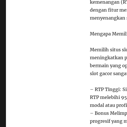
kemenangan (RTP
dengan fitur m
menyenangkan 
Mengapa Memilih
Memilih situs sl
meningkatkan p
bermain yang op
slot gacor sanga
– RTP Tinggi: 
RTP melebihi 95
modal atau profi
– Bonus Melimpa
progresif yang