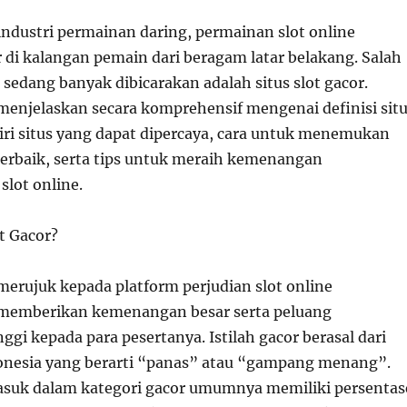
ndustri permainan daring, permainan slot online
 di kalangan pemain dari beragam latar belakang. Salah
g sedang banyak dibicarakan adalah situs slot gacor.
 menjelaskan secara komprehensif mengenai definisi sit
-ciri situs yang dapat dipercaya, cara untuk menemukan
 terbaik, serta tips untuk meraih kemenangan
slot online.
ot Gacor?
 merujuk kepada platform perjudian slot online
 memberikan kemenangan besar serta peluang
gi kepada para pesertanya. Istilah gacor berasal dari
onesia yang berarti “panas” atau “gampang menang”.
asuk dalam kategori gacor umumnya memiliki persentas