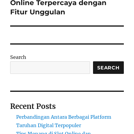
post:
Online Terpercaya dengan
Fitur Unggulan
Search
SEARCH
Recent Posts
Perbandingan Antara Berbagai Platform
Taruhan Digital Terpopuler
Tips Menang di Slot Online dan