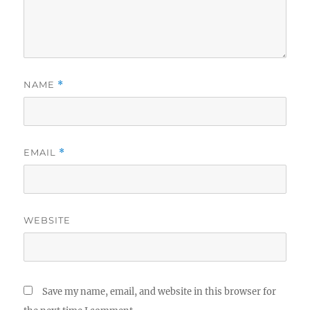
NAME
*
EMAIL
*
WEBSITE
Save my name, email, and website in this browser for