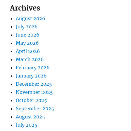
Archives
August 2026
July 2026
June 2026
May 2026
April 2026
March 2026
February 2026
January 2026
December 2025
November 2025
October 2025
September 2025
August 2025
July 2025