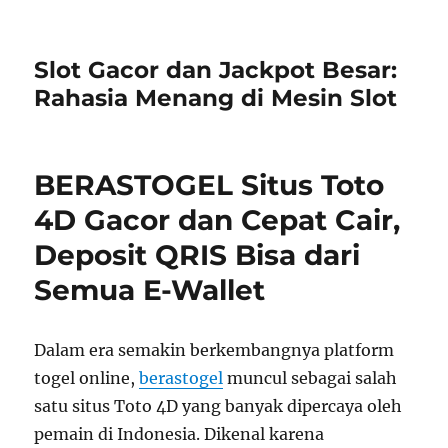
Slot Gacor dan Jackpot Besar:
Rahasia Menang di Mesin Slot
BERASTOGEL Situs Toto
4D Gacor dan Cepat Cair,
Deposit QRIS Bisa dari
Semua E-Wallet
Dalam era semakin berkembangnya platform
togel online,
berastogel
muncul sebagai salah
satu situs Toto 4D yang banyak dipercaya oleh
pemain di Indonesia. Dikenal karena