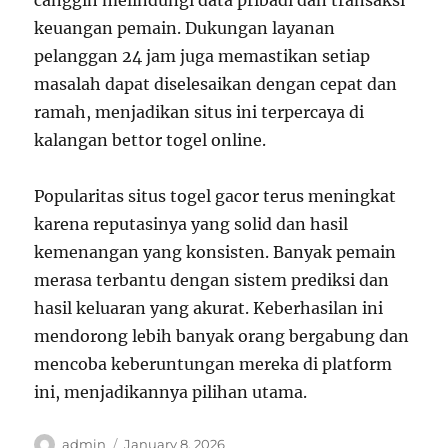
canggih melindungi data pribadi dan transaksi
keuangan pemain. Dukungan layanan
pelanggan 24 jam juga memastikan setiap
masalah dapat diselesaikan dengan cepat dan
ramah, menjadikan situs ini terpercaya di
kalangan bettor togel online.
Popularitas situs togel gacor terus meningkat
karena reputasinya yang solid dan hasil
kemenangan yang konsisten. Banyak pemain
merasa terbantu dengan sistem prediksi dan
hasil keluaran yang akurat. Keberhasilan ini
mendorong lebih banyak orang bergabung dan
mencoba keberuntungan mereka di platform
ini, menjadikannya pilihan utama.
Author
Posted
admin
January 8, 2026