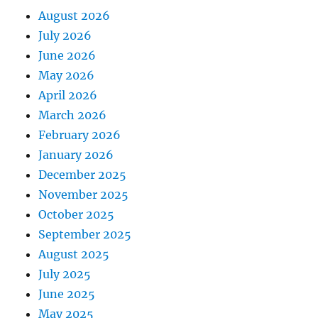
August 2026
July 2026
June 2026
May 2026
April 2026
March 2026
February 2026
January 2026
December 2025
November 2025
October 2025
September 2025
August 2025
July 2025
June 2025
May 2025