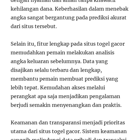
dengan nyaman dan aman tanpa khawatir
kehilangan dana. Keberhasilan dalam menebak
angka sangat bergantung pada prediksi akurat
dari situs tersebut.
Selain itu, fitur lengkap pada situs togel gacor
memudahkan pemain melakukan analisis
angka keluaran sebelumnya. Data yang
disajikan selalu terbaru dan lengkap,
membantu pemain membuat prediksi yang
lebih tepat. Kemudahan akses melalui
perangkat apa saja menjadikan pengalaman
berjudi semakin menyenangkan dan praktis.
Keamanan dan transparansi menjadi prioritas
utama dari situs togel gacor. Sistem keamanan