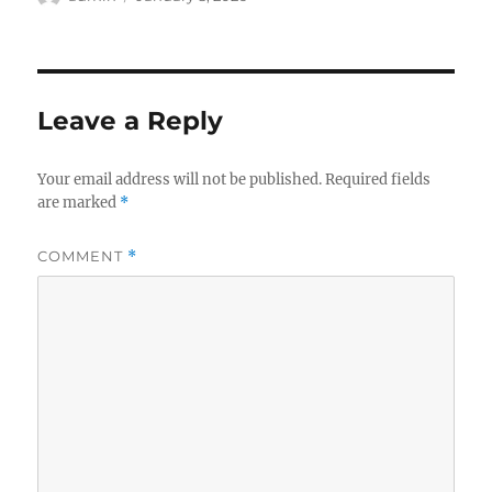
on
Leave a Reply
Your email address will not be published.
Required fields
are marked
*
COMMENT
*