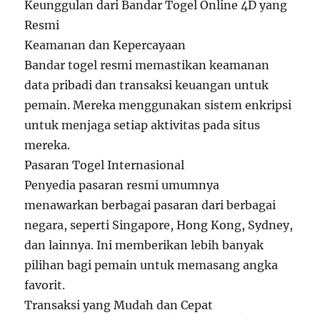
Keunggulan dari Bandar Togel Online 4D yang
Resmi
Keamanan dan Kepercayaan
Bandar togel resmi memastikan keamanan
data pribadi dan transaksi keuangan untuk
pemain. Mereka menggunakan sistem enkripsi
untuk menjaga setiap aktivitas pada situs
mereka.
Pasaran Togel Internasional
Penyedia pasaran resmi umumnya
menawarkan berbagai pasaran dari berbagai
negara, seperti Singapore, Hong Kong, Sydney,
dan lainnya. Ini memberikan lebih banyak
pilihan bagi pemain untuk memasang angka
favorit.
Transaksi yang Mudah dan Cepat