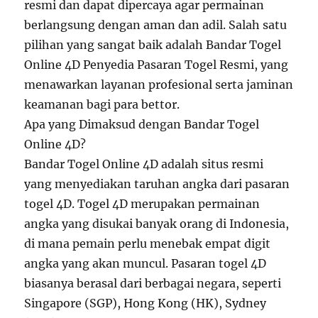
resmi dan dapat dipercaya agar permainan
berlangsung dengan aman dan adil. Salah satu
pilihan yang sangat baik adalah Bandar Togel
Online 4D Penyedia Pasaran Togel Resmi, yang
menawarkan layanan profesional serta jaminan
keamanan bagi para bettor.
Apa yang Dimaksud dengan Bandar Togel
Online 4D?
Bandar Togel Online 4D adalah situs resmi
yang menyediakan taruhan angka dari pasaran
togel 4D. Togel 4D merupakan permainan
angka yang disukai banyak orang di Indonesia,
di mana pemain perlu menebak empat digit
angka yang akan muncul. Pasaran togel 4D
biasanya berasal dari berbagai negara, seperti
Singapore (SGP), Hong Kong (HK), Sydney