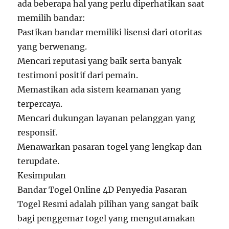
ada beberapa hal yang perlu diperhatikan saat
memilih bandar:
Pastikan bandar memiliki lisensi dari otoritas
yang berwenang.
Mencari reputasi yang baik serta banyak
testimoni positif dari pemain.
Memastikan ada sistem keamanan yang
terpercaya.
Mencari dukungan layanan pelanggan yang
responsif.
Menawarkan pasaran togel yang lengkap dan
terupdate.
Kesimpulan
Bandar Togel Online 4D Penyedia Pasaran
Togel Resmi adalah pilihan yang sangat baik
bagi penggemar togel yang mengutamakan