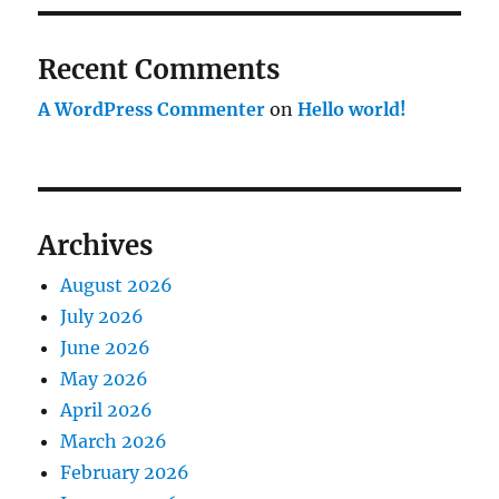
Recent Comments
A WordPress Commenter
on
Hello world!
Archives
August 2026
July 2026
June 2026
May 2026
April 2026
March 2026
February 2026