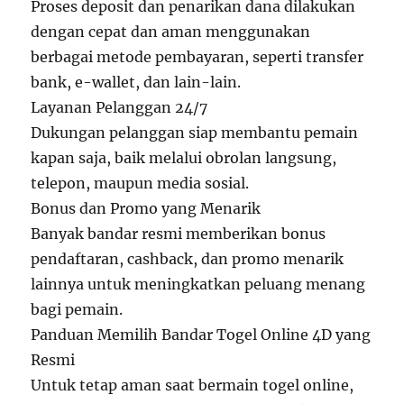
Proses deposit dan penarikan dana dilakukan
dengan cepat dan aman menggunakan
berbagai metode pembayaran, seperti transfer
bank, e-wallet, dan lain-lain.
Layanan Pelanggan 24/7
Dukungan pelanggan siap membantu pemain
kapan saja, baik melalui obrolan langsung,
telepon, maupun media sosial.
Bonus dan Promo yang Menarik
Banyak bandar resmi memberikan bonus
pendaftaran, cashback, dan promo menarik
lainnya untuk meningkatkan peluang menang
bagi pemain.
Panduan Memilih Bandar Togel Online 4D yang
Resmi
Untuk tetap aman saat bermain togel online,