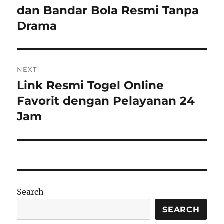
post:
dan Bandar Bola Resmi Tanpa
Drama
NEXT
Link Resmi Togel Online
Next
post:
Favorit dengan Pelayanan 24
Jam
Search
SEARCH