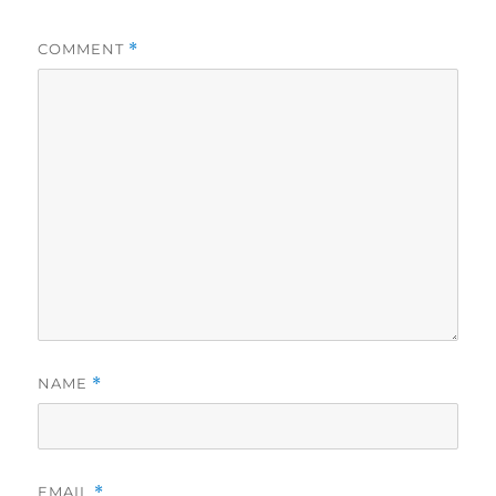
COMMENT
*
NAME
*
EMAIL
*