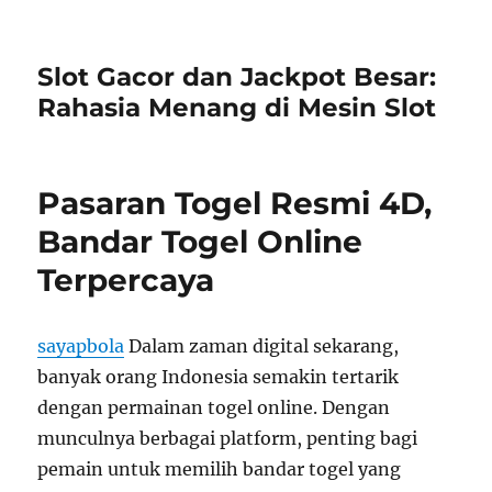
Slot Gacor dan Jackpot Besar:
Rahasia Menang di Mesin Slot
Pasaran Togel Resmi 4D,
Bandar Togel Online
Terpercaya
sayapbola
Dalam zaman digital sekarang,
banyak orang Indonesia semakin tertarik
dengan permainan togel online. Dengan
munculnya berbagai platform, penting bagi
pemain untuk memilih bandar togel yang