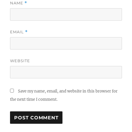
NAME
*
EMAIL
*
WEBSITE
Save my name, email, and website in this browser for
the next time I comment.