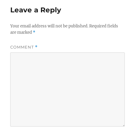
Leave a Reply
Your email address will not be published.
Required fields
are marked
*
COMMENT
*