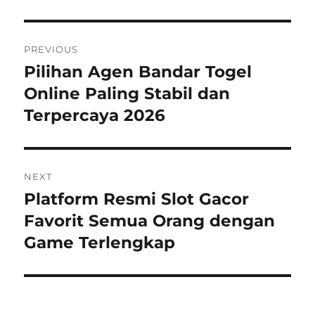
Post
PREVIOUS
navigation
Pilihan Agen Bandar Togel
Previous
post:
Online Paling Stabil dan
Terpercaya 2026
NEXT
Platform Resmi Slot Gacor
Next
post:
Favorit Semua Orang dengan
Game Terlengkap