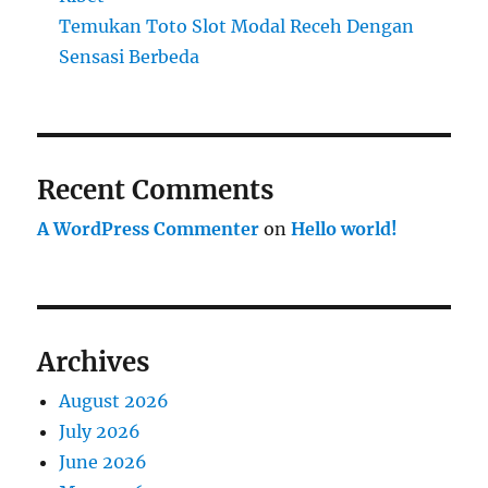
Temukan Toto Slot Modal Receh Dengan
Sensasi Berbeda
Recent Comments
A WordPress Commenter
on
Hello world!
Archives
August 2026
July 2026
June 2026