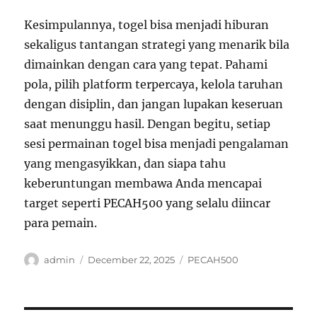
Kesimpulannya, togel bisa menjadi hiburan
sekaligus tantangan strategi yang menarik bila
dimainkan dengan cara yang tepat. Pahami
pola, pilih platform terpercaya, kelola taruhan
dengan disiplin, dan jangan lupakan keseruan
saat menunggu hasil. Dengan begitu, setiap
sesi permainan togel bisa menjadi pengalaman
yang mengasyikkan, dan siapa tahu
keberuntungan membawa Anda mencapai
target seperti PECAH500 yang selalu diincar
para pemain.
Author
Posted
Tags
admin
December 22, 2025
PECAH500
on