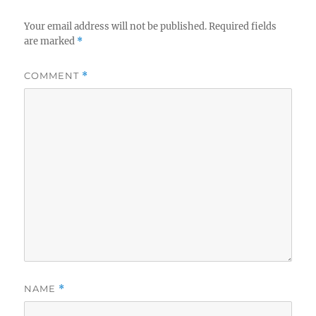
Your email address will not be published.
Required fields
are marked
*
COMMENT
*
NAME
*