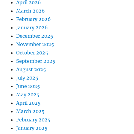
April 2026
March 2026
February 2026
January 2026
December 2025
November 2025
October 2025
September 2025
August 2025
July 2025
June 2025
May 2025
April 2025
March 2025
February 2025
January 2025