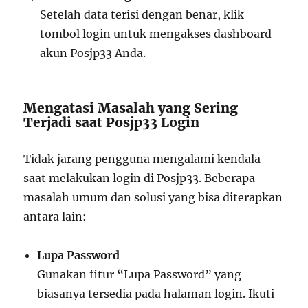
Setelah data terisi dengan benar, klik
tombol login untuk mengakses dashboard
akun Posjp33 Anda.
Mengatasi Masalah yang Sering
Terjadi saat Posjp33 Login
Tidak jarang pengguna mengalami kendala
saat melakukan login di Posjp33. Beberapa
masalah umum dan solusi yang bisa diterapkan
antara lain:
Lupa Password
Gunakan fitur “Lupa Password” yang
biasanya tersedia pada halaman login. Ikuti