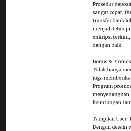
Prosedur depos
sangat cepat. D
transfer bank lo
menjadi lebih p
enkripsi terkini
dengan baik.
Bonus & Promos
Tidak hanya m
juga memberikan 
Program promos
menyenangkan s
keuntungan ta
Tampilan User-F
Dengan desain w