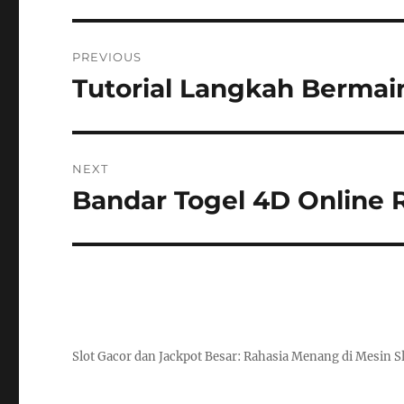
Post
PREVIOUS
navigation
Tutorial Langkah Bermai
Previous
post:
NEXT
Bandar Togel 4D Online
Next
post:
Slot Gacor dan Jackpot Besar: Rahasia Menang di Mesin S