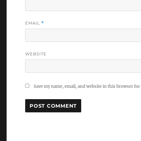
EMAIL
*
WEBSITE
Save my name, email, and website in this browser for