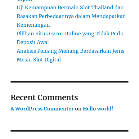
Uji Kemampuan Bermain Slot Thailand dan
Rasakan Perbedaannya dalam Mendapatkan
Kemenangan
Pilihan Situs Gacor Online yang Tidak Perlu
Deposit Awal
Analisis Peluang Menang Berdasarkan Jenis
Mesin Slot Digital
Recent Comments
A WordPress Commenter
on
Hello world!