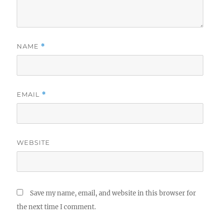
NAME
*
EMAIL
*
WEBSITE
Save my name, email, and website in this browser for
the next time I comment.