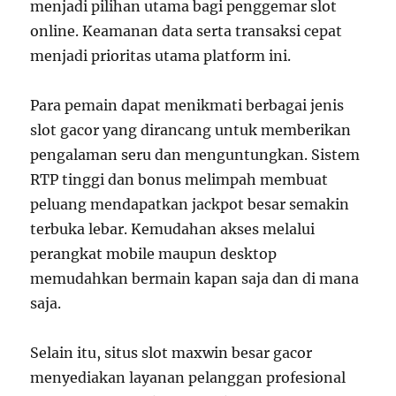
menjadi pilihan utama bagi penggemar slot
online. Keamanan data serta transaksi cepat
menjadi prioritas utama platform ini.
Para pemain dapat menikmati berbagai jenis
slot gacor yang dirancang untuk memberikan
pengalaman seru dan menguntungkan. Sistem
RTP tinggi dan bonus melimpah membuat
peluang mendapatkan jackpot besar semakin
terbuka lebar. Kemudahan akses melalui
perangkat mobile maupun desktop
memudahkan bermain kapan saja dan di mana
saja.
Selain itu, situs slot maxwin besar gacor
menyediakan layanan pelanggan profesional