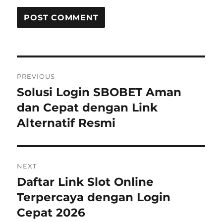
Post
PREVIOUS
navigation
Solusi Login SBOBET Aman
Previous
post:
dan Cepat dengan Link
Alternatif Resmi
NEXT
Daftar Link Slot Online
Next
post:
Terpercaya dengan Login
Cepat 2026