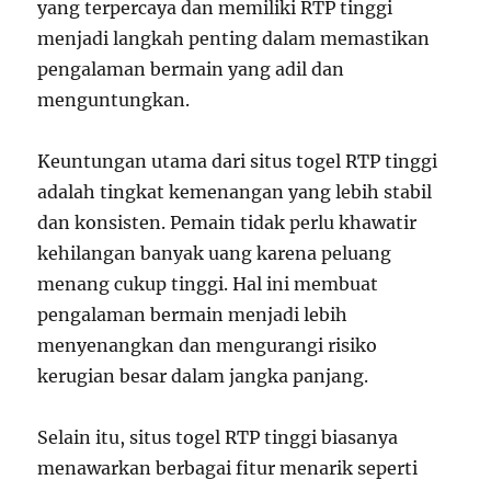
yang terpercaya dan memiliki RTP tinggi
menjadi langkah penting dalam memastikan
pengalaman bermain yang adil dan
menguntungkan.
Keuntungan utama dari situs togel RTP tinggi
adalah tingkat kemenangan yang lebih stabil
dan konsisten. Pemain tidak perlu khawatir
kehilangan banyak uang karena peluang
menang cukup tinggi. Hal ini membuat
pengalaman bermain menjadi lebih
menyenangkan dan mengurangi risiko
kerugian besar dalam jangka panjang.
Selain itu, situs togel RTP tinggi biasanya
menawarkan berbagai fitur menarik seperti