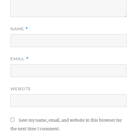
NAME
*
EMAIL
*
WEBSITE
Save my name, email, and website in this browser for
the next time I comment.