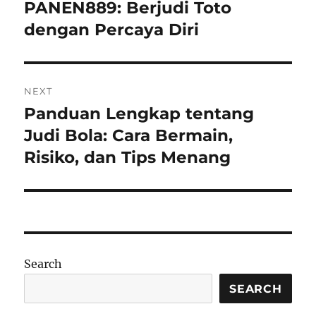
navigation
PANEN889: Berjudi Toto
Previous
post:
dengan Percaya Diri
NEXT
Panduan Lengkap tentang
Next
post:
Judi Bola: Cara Bermain,
Risiko, dan Tips Menang
Search
SEARCH