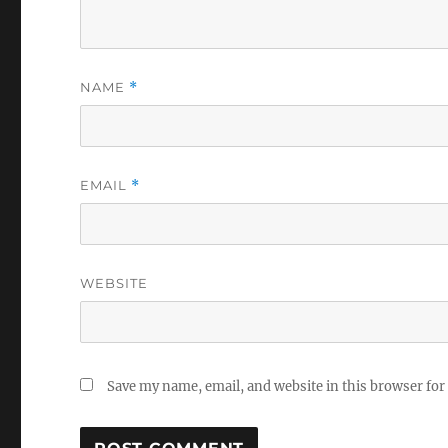
NAME
*
EMAIL
*
WEBSITE
Save my name, email, and website in this browser for