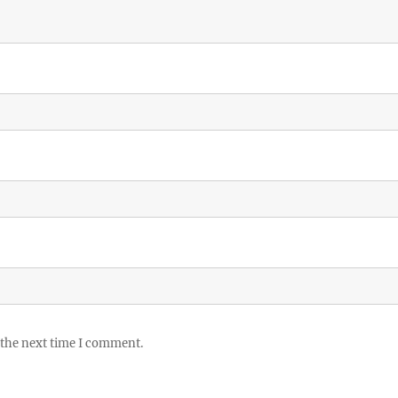
 the next time I comment.