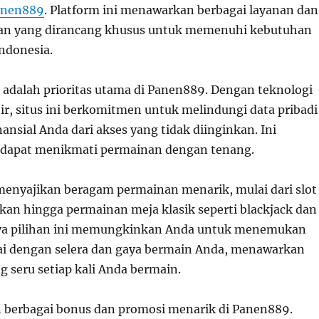
anen889
. Platform ini menawarkan berbagai layanan dan
nan yang dirancang khusus untuk memenuhi kebutuhan
Indonesia.
dalah prioritas utama di Panen889. Dengan teknologi
ir, situs ini berkomitmen untuk melindungi data pribadi
nansial Anda dari akses yang tidak diinginkan. Ini
dapat menikmati permainan dengan tenang.
enyajikan beragam permainan menarik, mulai dari slot
an hingga permainan meja klasik seperti blackjack dan
ya pilihan ini memungkinkan Anda untuk menemukan
i dengan selera dan gaya bermain Anda, menawarkan
 seru setiap kali Anda bermain.
 berbagai bonus dan promosi menarik di Panen889.