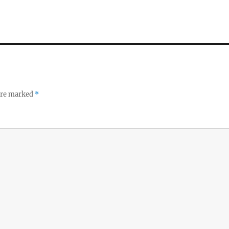
 are marked
*