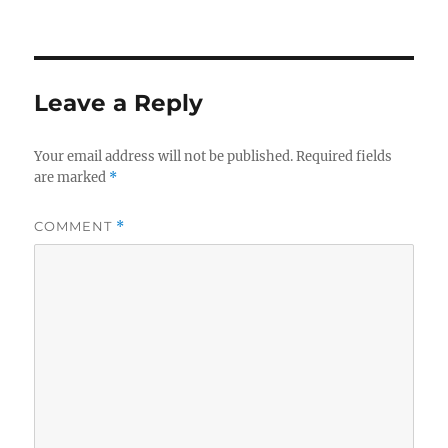
on
Leave a Reply
Your email address will not be published.
Required fields
are marked
*
COMMENT
*