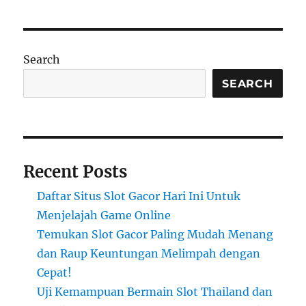
Search
SEARCH
Recent Posts
Daftar Situs Slot Gacor Hari Ini Untuk
Menjelajah Game Online
Temukan Slot Gacor Paling Mudah Menang
dan Raup Keuntungan Melimpah dengan
Cepat!
Uji Kemampuan Bermain Slot Thailand dan