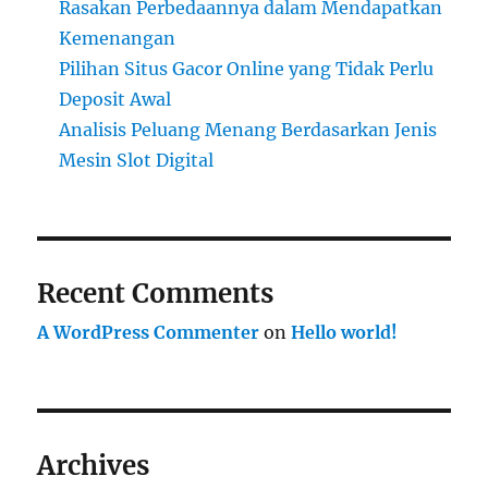
Rasakan Perbedaannya dalam Mendapatkan
Kemenangan
Pilihan Situs Gacor Online yang Tidak Perlu
Deposit Awal
Analisis Peluang Menang Berdasarkan Jenis
Mesin Slot Digital
Recent Comments
A WordPress Commenter
on
Hello world!
Archives