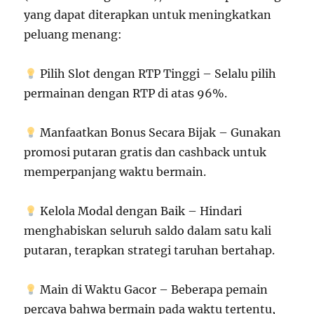
yang dapat diterapkan untuk meningkatkan
peluang menang:
Pilih Slot dengan RTP Tinggi – Selalu pilih
permainan dengan RTP di atas 96%.
Manfaatkan Bonus Secara Bijak – Gunakan
promosi putaran gratis dan cashback untuk
memperpanjang waktu bermain.
Kelola Modal dengan Baik – Hindari
menghabiskan seluruh saldo dalam satu kali
putaran, terapkan strategi taruhan bertahap.
Main di Waktu Gacor – Beberapa pemain
percaya bahwa bermain pada waktu tertentu,