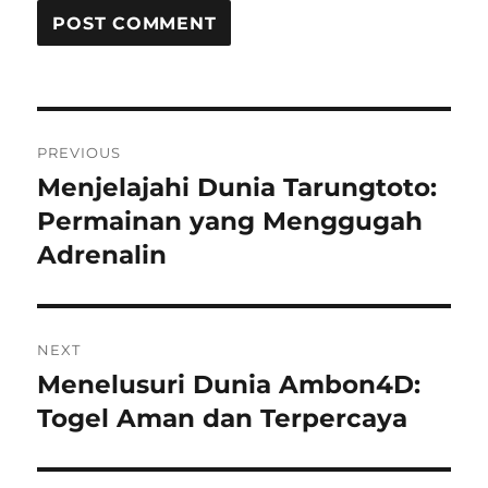
Post
PREVIOUS
navigation
Menjelajahi Dunia Tarungtoto:
Previous
post:
Permainan yang Menggugah
Adrenalin
NEXT
Menelusuri Dunia Ambon4D:
Next
post:
Togel Aman dan Terpercaya