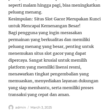
seperti malam hingga pagi, bisa meningkatkan
peluang menang.
Kesimpulan: Situs Slot Gacor Merupakan Kunci
untuk Mencapai Kemenangan Besar!
Bagi pengguna yang ingin merasakan
permainan yang berkualitas dan memiliki
peluang menang yang besar, penting untuk
menemukan situs slot gacor yang dapat
dipercaya. Sangat krusial untuk memilih
platform yang memiliki lisensi resmi,
menawarkan tingkat pengembalian yang
memuaskan, menyediakan layanan dukungan
yang siap membantu, serta memiliki proses
transaksi yang cepat dan aman.
Author
Posted
admin
March 3, 2025