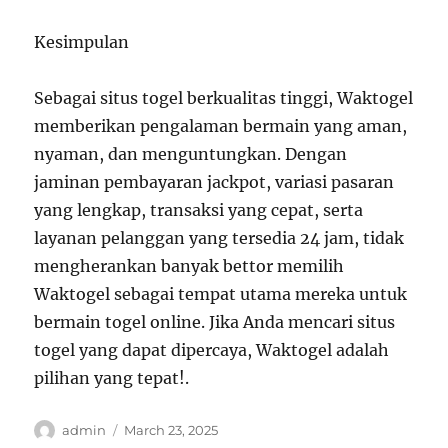
Kesimpulan
Sebagai situs togel berkualitas tinggi, Waktogel
memberikan pengalaman bermain yang aman,
nyaman, dan menguntungkan. Dengan
jaminan pembayaran jackpot, variasi pasaran
yang lengkap, transaksi yang cepat, serta
layanan pelanggan yang tersedia 24 jam, tidak
mengherankan banyak bettor memilih
Waktogel sebagai tempat utama mereka untuk
bermain togel online. Jika Anda mencari situs
togel yang dapat dipercaya, Waktogel adalah
pilihan yang tepat!.
Author
Posted
admin
March 23, 2025