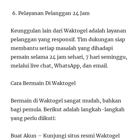
Pelayanan Pelanggan 24 Jam
Keunggulan lain dari Waktogel adalah layanan
pelanggan yang responsif. Tim dukungan siap
membantu setiap masalah yang dihadapi
pemain selama 24 jam sehari, 7 hari seminggu,
melalui live chat, WhatsApp, dan email.
Cara Bermain Di Waktogel
Bermain di Waktogel sangat mudah, bahkan
bagi pemula. Berikut adalah langkah-langkah
yang perlu diikuti:
Buat Akun – Kunjungi situs resmi Waktogel