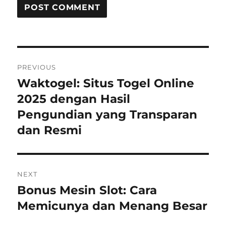
Post
PREVIOUS
navigation
Waktogel: Situs Togel Online
Previous
post:
2025 dengan Hasil
Pengundian yang Transparan
dan Resmi
NEXT
Bonus Mesin Slot: Cara
Next
post:
Memicunya dan Menang Besar