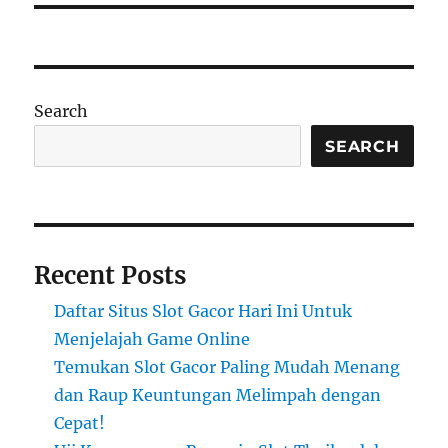
Search
SEARCH
Recent Posts
Daftar Situs Slot Gacor Hari Ini Untuk
Menjelajah Game Online
Temukan Slot Gacor Paling Mudah Menang
dan Raup Keuntungan Melimpah dengan
Cepat!