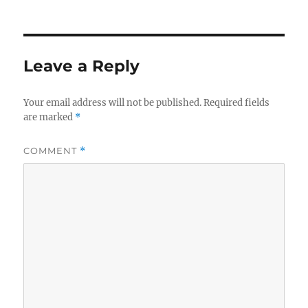
on
Leave a Reply
Your email address will not be published.
Required fields
are marked
*
COMMENT
*