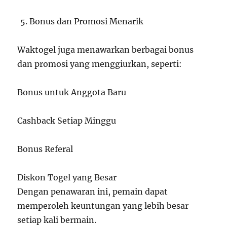
Bonus dan Promosi Menarik
Waktogel juga menawarkan berbagai bonus
dan promosi yang menggiurkan, seperti:
Bonus untuk Anggota Baru
Cashback Setiap Minggu
Bonus Referal
Diskon Togel yang Besar
Dengan penawaran ini, pemain dapat
memperoleh keuntungan yang lebih besar
setiap kali bermain.