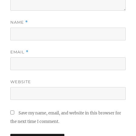
NAME
*
EMAIL
*
WEBSITE
Save my name, email, and website in this browser for
the next time I comment.