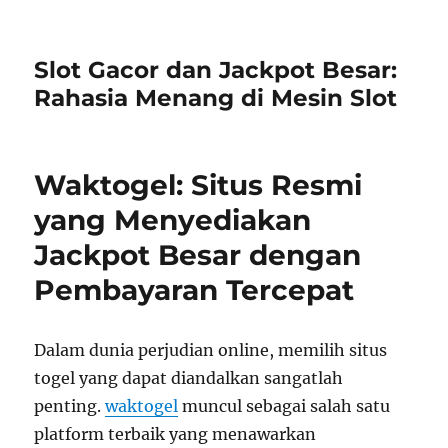
Slot Gacor dan Jackpot Besar:
Rahasia Menang di Mesin Slot
Waktogel: Situs Resmi
yang Menyediakan
Jackpot Besar dengan
Pembayaran Tercepat
Dalam dunia perjudian online, memilih situs
togel yang dapat diandalkan sangatlah
penting.
waktogel
muncul sebagai salah satu
platform terbaik yang menawarkan