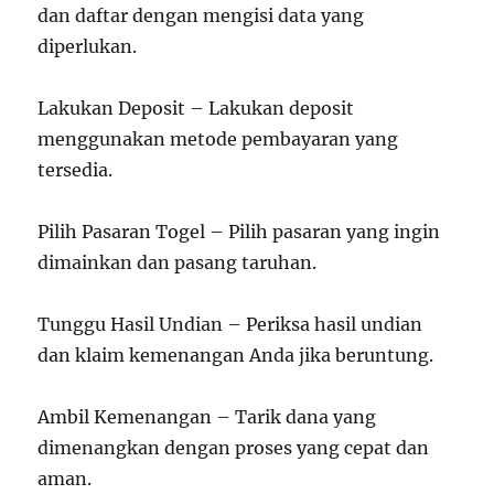
dan daftar dengan mengisi data yang
diperlukan.
Lakukan Deposit – Lakukan deposit
menggunakan metode pembayaran yang
tersedia.
Pilih Pasaran Togel – Pilih pasaran yang ingin
dimainkan dan pasang taruhan.
Tunggu Hasil Undian – Periksa hasil undian
dan klaim kemenangan Anda jika beruntung.
Ambil Kemenangan – Tarik dana yang
dimenangkan dengan proses yang cepat dan
aman.