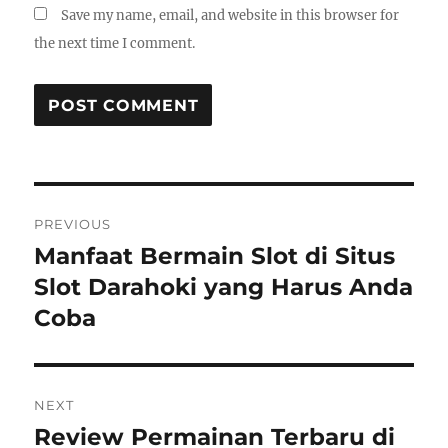
Save my name, email, and website in this browser for
the next time I comment.
Post
PREVIOUS
navigation
Manfaat Bermain Slot di Situs
Previous
post:
Slot Darahoki yang Harus Anda
Coba
NEXT
Review Permainan Terbaru di
Next