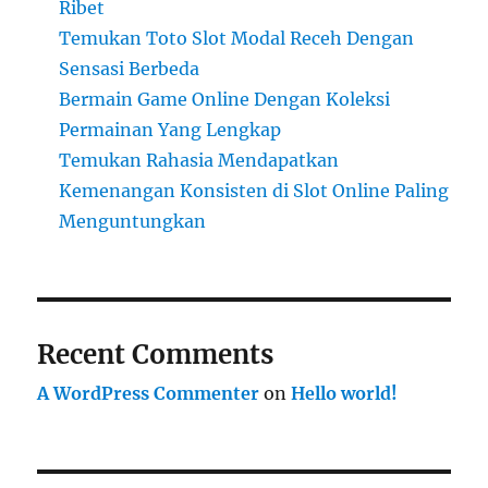
Ribet
Temukan Toto Slot Modal Receh Dengan
Sensasi Berbeda
Bermain Game Online Dengan Koleksi
Permainan Yang Lengkap
Temukan Rahasia Mendapatkan
Kemenangan Konsisten di Slot Online Paling
Menguntungkan
Recent Comments
A WordPress Commenter
on
Hello world!