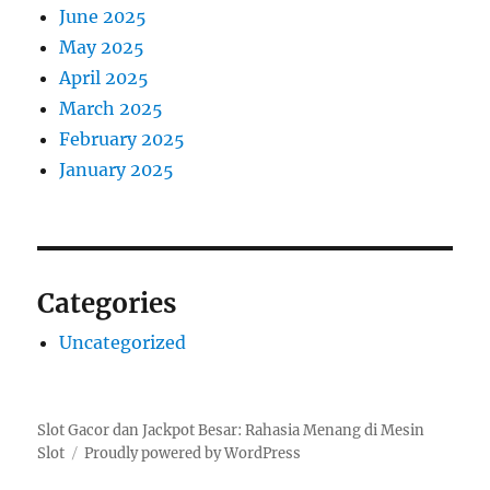
June 2025
May 2025
April 2025
March 2025
February 2025
January 2025
Categories
Uncategorized
Slot Gacor dan Jackpot Besar: Rahasia Menang di Mesin
Slot
Proudly powered by WordPress