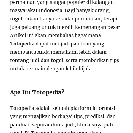
permainan yang sangat populer di kalangan
masyarakat Indonesia. Bagi banyak orang,
togel bukan hanya sekadar permainan, tetapi
juga peluang untuk meraih kemenangan besar.
Artikel ini akan membahas bagaimana
Totopedia
dapat menjadi panduan yang
membantu Anda memahami lebih dalam
tentang
judi
dan
togel
, serta memberikan tips
untuk bermain dengan lebih bijak.
Apa Itu Totopedia?
Totopedia adalah sebuah platform informasi
yang menyajikan berbagai tips, prediksi, dan
panduan seputar dunia judi, khususnya judi