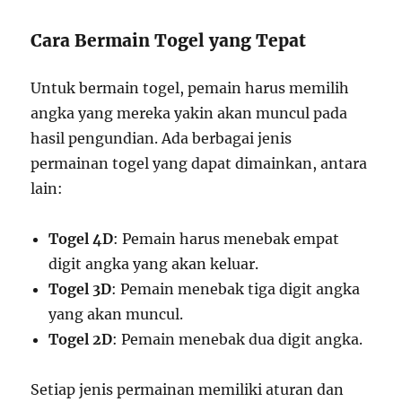
Cara Bermain Togel yang Tepat
Untuk bermain togel, pemain harus memilih
angka yang mereka yakin akan muncul pada
hasil pengundian. Ada berbagai jenis
permainan togel yang dapat dimainkan, antara
lain:
Togel 4D
: Pemain harus menebak empat
digit angka yang akan keluar.
Togel 3D
: Pemain menebak tiga digit angka
yang akan muncul.
Togel 2D
: Pemain menebak dua digit angka.
Setiap jenis permainan memiliki aturan dan