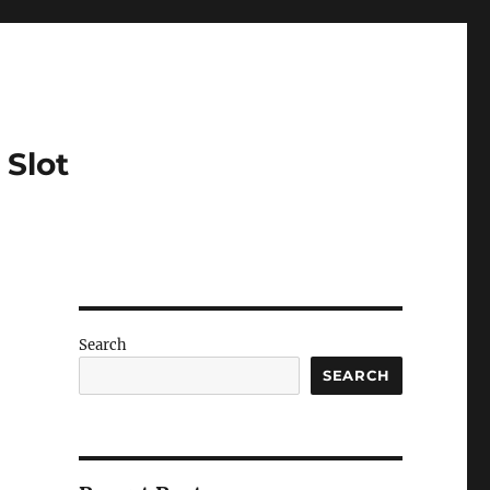
 Slot
Search
SEARCH