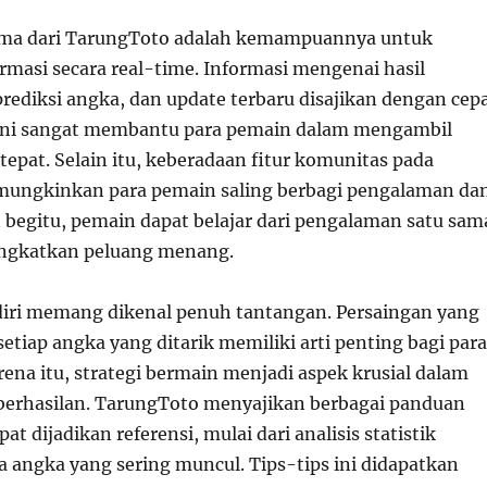
ma dari TarungToto adalah kemampuannya untuk
rmasi secara real-time. Informasi mengenai hasil
prediksi angka, dan update terbaru disajikan dengan cep
 ini sangat membantu para pemain dalam mengambil
epat. Selain itu, keberadaan fitur komunitas pada
mungkinkan para pemain saling berbagi pengalaman da
n begitu, pemain dapat belajar dari pengalaman satu sam
ingkatkan peluang menang.
diri memang dikenal penuh tantangan. Persaingan yang
tiap angka yang ditarik memiliki arti penting bagi para
ena itu, strategi bermain menjadi aspek krusial dalam
erhasilan. TarungToto menyajikan berbagai panduan
at dijadikan referensi, mulai dari analisis statistik
a angka yang sering muncul. Tips-tips ini didapatkan