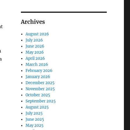
Archives
at
August 2026
July 2026
June 2026
n
May 2026
a
April 2026
March 2026
February 2026
January 2026
December 2025
November 2025
October 2025
September 2025
August 2025
July 2025
June 2025
May 2025