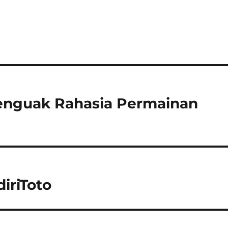
Menguak Rahasia Permainan
iriToto