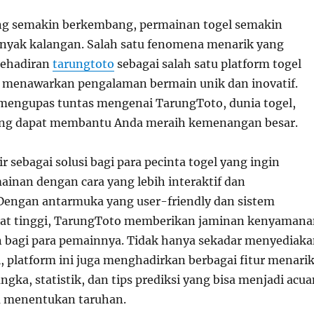
yang semakin berkembang, permainan togel semakin
anyak kalangan. Salah satu fenomena menarik yang
kehadiran
tarungtoto
sebagai salah satu platform togel
 menawarkan pengalaman bermain unik dan inovatif.
n mengupas tuntas mengenai TarungToto, dunia togel,
yang dapat membantu Anda meraih kemenangan besar.
 sebagai solusi bagi para pecinta togel yang ingin
inan dengan cara yang lebih interaktif dan
engan antarmuka yang user-friendly dan sistem
at tinggi, TarungToto memberikan jaminan kenyamana
 bagi para pemainnya. Tidak hanya sekadar menyediak
, platform ini juga menghadirkan berbagai fitur menari
 angka, statistik, dan tips prediksi yang bisa menjadi acu
m menentukan taruhan.