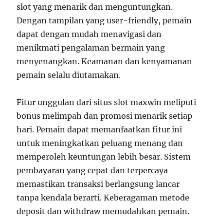
slot yang menarik dan menguntungkan.
Dengan tampilan yang user-friendly, pemain
dapat dengan mudah menavigasi dan
menikmati pengalaman bermain yang
menyenangkan. Keamanan dan kenyamanan
pemain selalu diutamakan.
Fitur unggulan dari situs slot maxwin meliputi
bonus melimpah dan promosi menarik setiap
hari. Pemain dapat memanfaatkan fitur ini
untuk meningkatkan peluang menang dan
memperoleh keuntungan lebih besar. Sistem
pembayaran yang cepat dan terpercaya
memastikan transaksi berlangsung lancar
tanpa kendala berarti. Keberagaman metode
deposit dan withdraw memudahkan pemain.