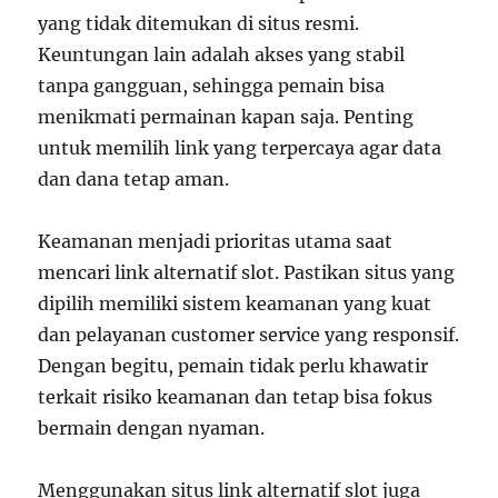
yang tidak ditemukan di situs resmi.
Keuntungan lain adalah akses yang stabil
tanpa gangguan, sehingga pemain bisa
menikmati permainan kapan saja. Penting
untuk memilih link yang terpercaya agar data
dan dana tetap aman.
Keamanan menjadi prioritas utama saat
mencari link alternatif slot. Pastikan situs yang
dipilih memiliki sistem keamanan yang kuat
dan pelayanan customer service yang responsif.
Dengan begitu, pemain tidak perlu khawatir
terkait risiko keamanan dan tetap bisa fokus
bermain dengan nyaman.
Menggunakan situs link alternatif slot juga