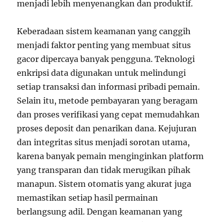
menjadi lebih menyenangkan dan produktif.
Keberadaan sistem keamanan yang canggih
menjadi faktor penting yang membuat situs
gacor dipercaya banyak pengguna. Teknologi
enkripsi data digunakan untuk melindungi
setiap transaksi dan informasi pribadi pemain.
Selain itu, metode pembayaran yang beragam
dan proses verifikasi yang cepat memudahkan
proses deposit dan penarikan dana. Kejujuran
dan integritas situs menjadi sorotan utama,
karena banyak pemain menginginkan platform
yang transparan dan tidak merugikan pihak
manapun. Sistem otomatis yang akurat juga
memastikan setiap hasil permainan
berlangsung adil. Dengan keamanan yang