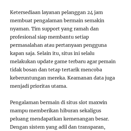
Ketersediaan layanan pelanggan 24 jam
membuat pengalaman bermain semakin
nyaman. Tim support yang ramah dan
profesional siap membantu setiap
permasalahan atau pertanyaan pengguna
kapan saja. Selain itu, situs ini selalu
melakukan update game terbaru agar pemain
tidak bosan dan tetap tertarik mencoba
keberuntungan mereka. Keamanan data juga
menjadi prioritas utama.
Pengalaman bermain di situs slot maxwin
mampu memberikan hiburan sekaligus
peluang mendapatkan kemenangan besar.
Dengan sistem yang adil dan transparan,