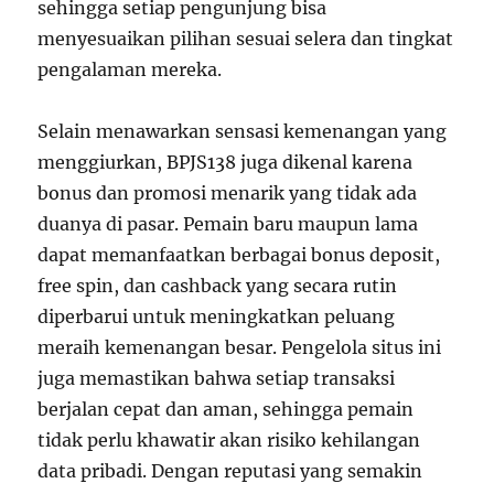
sehingga setiap pengunjung bisa
menyesuaikan pilihan sesuai selera dan tingkat
pengalaman mereka.
Selain menawarkan sensasi kemenangan yang
menggiurkan, BPJS138 juga dikenal karena
bonus dan promosi menarik yang tidak ada
duanya di pasar. Pemain baru maupun lama
dapat memanfaatkan berbagai bonus deposit,
free spin, dan cashback yang secara rutin
diperbarui untuk meningkatkan peluang
meraih kemenangan besar. Pengelola situs ini
juga memastikan bahwa setiap transaksi
berjalan cepat dan aman, sehingga pemain
tidak perlu khawatir akan risiko kehilangan
data pribadi. Dengan reputasi yang semakin