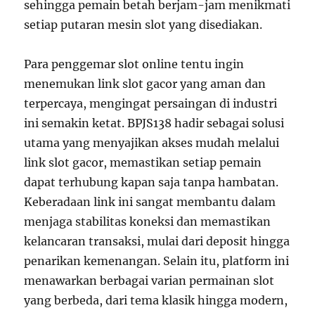
sehingga pemain betah berjam-jam menikmati
setiap putaran mesin slot yang disediakan.
Para penggemar slot online tentu ingin
menemukan link slot gacor yang aman dan
terpercaya, mengingat persaingan di industri
ini semakin ketat. BPJS138 hadir sebagai solusi
utama yang menyajikan akses mudah melalui
link slot gacor, memastikan setiap pemain
dapat terhubung kapan saja tanpa hambatan.
Keberadaan link ini sangat membantu dalam
menjaga stabilitas koneksi dan memastikan
kelancaran transaksi, mulai dari deposit hingga
penarikan kemenangan. Selain itu, platform ini
menawarkan berbagai varian permainan slot
yang berbeda, dari tema klasik hingga modern,