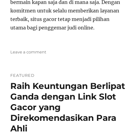
bermain kapan saja dan di mana saja. Dengan
komitmen untuk selalu memberikan layanan
terbaik, situs gacor tetap menjadi pilihan
utama bagi penggemar judi online.
on
Leave a comment
Perbandingan
Situs
Togel
FEATURED
Gacor
Raih Keuntungan Berlipat
Terbaik
dan
Ganda dengan Link Slot
Paling
Banyak
Gacor yang
Dipakai
Direkomendasikan Para
Pemain
Ahli