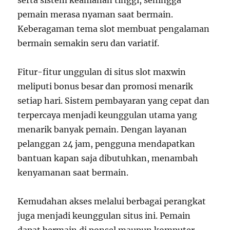
serta sistem keamanan tinggi, sehingga
pemain merasa nyaman saat bermain.
Keberagaman tema slot membuat pengalaman
bermain semakin seru dan variatif.
Fitur-fitur unggulan di situs slot maxwin
meliputi bonus besar dan promosi menarik
setiap hari. Sistem pembayaran yang cepat dan
terpercaya menjadi keunggulan utama yang
menarik banyak pemain. Dengan layanan
pelanggan 24 jam, pengguna mendapatkan
bantuan kapan saja dibutuhkan, menambah
kenyamanan saat bermain.
Kemudahan akses melalui berbagai perangkat
juga menjadi keunggulan situs ini. Pemain