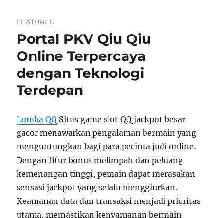
Slot
Gacor
FEATURED
Hari
Portal PKV Qiu Qiu
Ini
dengan
Online Terpercaya
Teknologi
Modern
dengan Teknologi
Terdepan
Lomba QQ
Situs game slot QQ jackpot besar
gacor menawarkan pengalaman bermain yang
menguntungkan bagi para pecinta judi online.
Dengan fitur bonus melimpah dan peluang
kemenangan tinggi, pemain dapat merasakan
sensasi jackpot yang selalu menggiurkan.
Keamanan data dan transaksi menjadi prioritas
utama, memastikan kenyamanan bermain