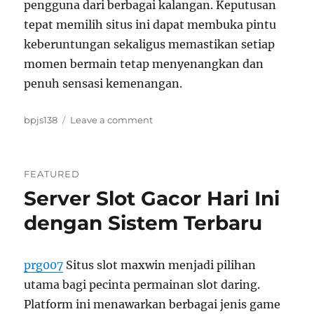
pengguna dari berbagai kalangan. Keputusan
tepat memilih situs ini dapat membuka pintu
keberuntungan sekaligus memastikan setiap
momen bermain tetap menyenangkan dan
penuh sensasi kemenangan.
Tags
on
bpjs138
Leave a comment
Raih
Keuntungan
Berlipat
FEATURED
Ganda
Server Slot Gacor Hari Ini
dengan
Link
dengan Sistem Terbaru
Slot
Gacor
yang
prg007
Situs slot maxwin menjadi pilihan
Direkomendasikan
Para
utama bagi pecinta permainan slot daring.
Ahli
Platform ini menawarkan berbagai jenis game