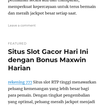
permainan secara adil dan transparan,
memperkuat kepercayaan untuk terus bermain
dan meraih jackpot besar setiap saat.
on
Leave a comment
Link
Agen
PKV
FEATURED
Games
Situs Slot Gacor Hari Ini
Terbaik
2026
dengan Bonus Maxwin
dengan
Sistem
Harian
Otomatis
Cepat
rekening 777
Situs slot RTP tinggi menawarkan
peluang kemenangan yang lebih besar bagi
para pemain. Dengan tingkat pengembalian
yang optimal, peluang meraih jackpot menjadi