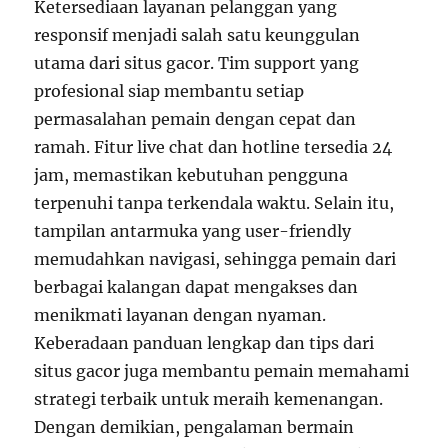
Ketersediaan layanan pelanggan yang
responsif menjadi salah satu keunggulan
utama dari situs gacor. Tim support yang
profesional siap membantu setiap
permasalahan pemain dengan cepat dan
ramah. Fitur live chat dan hotline tersedia 24
jam, memastikan kebutuhan pengguna
terpenuhi tanpa terkendala waktu. Selain itu,
tampilan antarmuka yang user-friendly
memudahkan navigasi, sehingga pemain dari
berbagai kalangan dapat mengakses dan
menikmati layanan dengan nyaman.
Keberadaan panduan lengkap dan tips dari
situs gacor juga membantu pemain memahami
strategi terbaik untuk meraih kemenangan.
Dengan demikian, pengalaman bermain