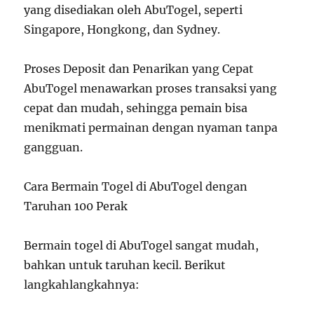
yang disediakan oleh AbuTogel, seperti
Singapore, Hongkong, dan Sydney.
Proses Deposit dan Penarikan yang Cepat
AbuTogel menawarkan proses transaksi yang
cepat dan mudah, sehingga pemain bisa
menikmati permainan dengan nyaman tanpa
gangguan.
Cara Bermain Togel di AbuTogel dengan
Taruhan 100 Perak
Bermain togel di AbuTogel sangat mudah,
bahkan untuk taruhan kecil. Berikut
langkahlangkahnya: