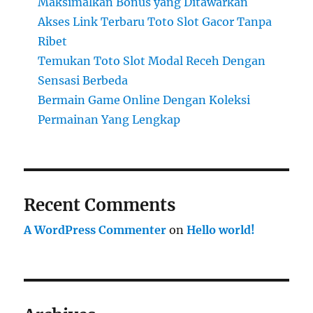
Maksimalkan Bonus yang Ditawarkan
Akses Link Terbaru Toto Slot Gacor Tanpa
Ribet
Temukan Toto Slot Modal Receh Dengan
Sensasi Berbeda
Bermain Game Online Dengan Koleksi
Permainan Yang Lengkap
Recent Comments
A WordPress Commenter
on
Hello world!