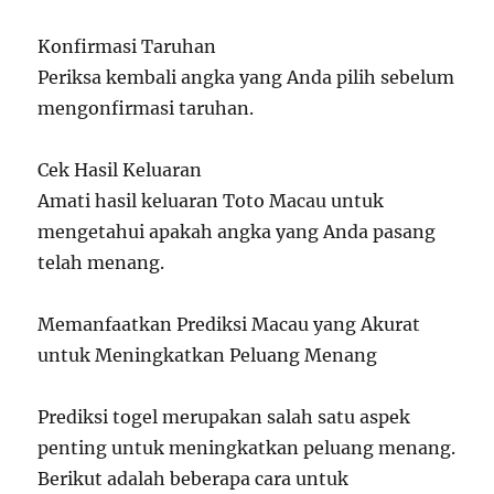
Konfirmasi Taruhan
Periksa kembali angka yang Anda pilih sebelum
mengonfirmasi taruhan.
Cek Hasil Keluaran
Amati hasil keluaran Toto Macau untuk
mengetahui apakah angka yang Anda pasang
telah menang.
Memanfaatkan Prediksi Macau yang Akurat
untuk Meningkatkan Peluang Menang
Prediksi togel merupakan salah satu aspek
penting untuk meningkatkan peluang menang.
Berikut adalah beberapa cara untuk