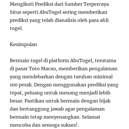
Mengikuti Prediksi dari Sumber Terpercaya
Situs seperti AbuTogel sering memberikan
prediksi yang telah dianalisis oleh para ahli
togel.
Kesimpulan
Bermain togel di platform AbuTogel, terutama
di pasar Toto Macau, memberikan pengalaman
yang mendebarkan dengan taruhan minimal
100 perak. Dengan menggunakan prediksi yang
tepat, peluang untuk menang menjadi lebih
besar. Pastikan untuk bermain dengan bijak
dan bertanggung jawab agar pengalaman
bermain tetap menyenangkan. Selamat
mencoba dan semoga sukses!.