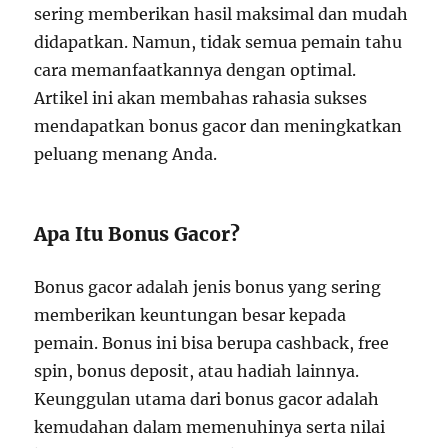
sering memberikan hasil maksimal dan mudah
didapatkan. Namun, tidak semua pemain tahu
cara memanfaatkannya dengan optimal.
Artikel ini akan membahas rahasia sukses
mendapatkan bonus gacor dan meningkatkan
peluang menang Anda.
Apa Itu Bonus Gacor?
Bonus gacor adalah jenis bonus yang sering
memberikan keuntungan besar kepada
pemain. Bonus ini bisa berupa cashback, free
spin, bonus deposit, atau hadiah lainnya.
Keunggulan utama dari bonus gacor adalah
kemudahan dalam memenuhinya serta nilai