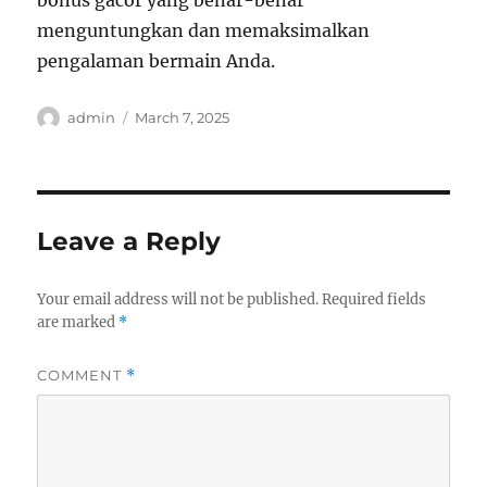
bonus gacor yang benar-benar
menguntungkan dan memaksimalkan
pengalaman bermain Anda.
Author
Posted
admin
March 7, 2025
on
Leave a Reply
Your email address will not be published.
Required fields
are marked
*
COMMENT
*