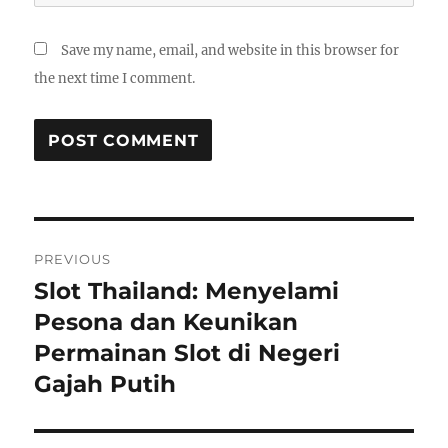
Save my name, email, and website in this browser for
the next time I comment.
Post
PREVIOUS
navigation
Slot Thailand: Menyelami
Previous
post:
Pesona dan Keunikan
Permainan Slot di Negeri
Gajah Putih