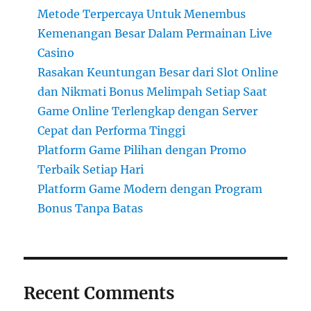
Metode Terpercaya Untuk Menembus
Kemenangan Besar Dalam Permainan Live
Casino
Rasakan Keuntungan Besar dari Slot Online
dan Nikmati Bonus Melimpah Setiap Saat
Game Online Terlengkap dengan Server
Cepat dan Performa Tinggi
Platform Game Pilihan dengan Promo
Terbaik Setiap Hari
Platform Game Modern dengan Program
Bonus Tanpa Batas
Recent Comments