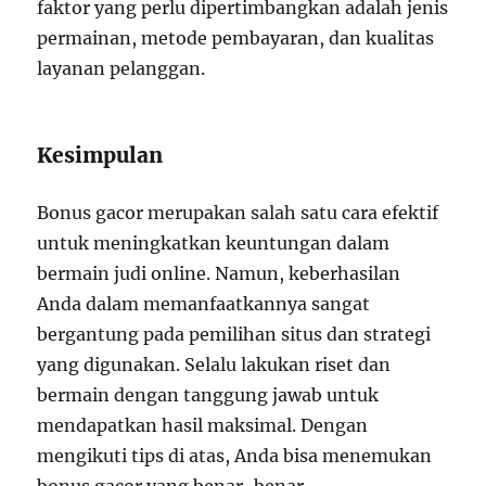
faktor yang perlu dipertimbangkan adalah jenis
permainan, metode pembayaran, dan kualitas
layanan pelanggan.
Kesimpulan
Bonus gacor merupakan salah satu cara efektif
untuk meningkatkan keuntungan dalam
bermain judi online. Namun, keberhasilan
Anda dalam memanfaatkannya sangat
bergantung pada pemilihan situs dan strategi
yang digunakan. Selalu lakukan riset dan
bermain dengan tanggung jawab untuk
mendapatkan hasil maksimal. Dengan
mengikuti tips di atas, Anda bisa menemukan