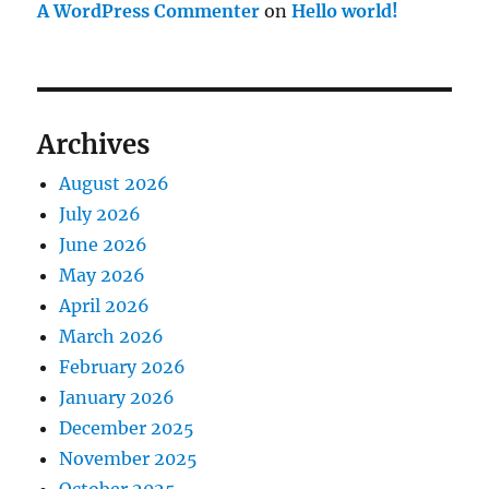
A WordPress Commenter
on
Hello world!
Archives
August 2026
July 2026
June 2026
May 2026
April 2026
March 2026
February 2026
January 2026
December 2025
November 2025