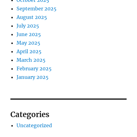
October 2025
September 2025
August 2025
July 2025
June 2025
May 2025
April 2025
March 2025
February 2025
January 2025
Categories
Uncategorized