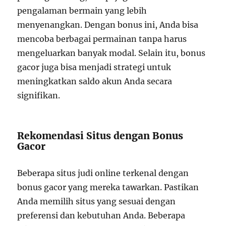
pengalaman bermain yang lebih
menyenangkan. Dengan bonus ini, Anda bisa
mencoba berbagai permainan tanpa harus
mengeluarkan banyak modal. Selain itu, bonus
gacor juga bisa menjadi strategi untuk
meningkatkan saldo akun Anda secara
signifikan.
Rekomendasi Situs dengan Bonus
Gacor
Beberapa situs judi online terkenal dengan
bonus gacor yang mereka tawarkan. Pastikan
Anda memilih situs yang sesuai dengan
preferensi dan kebutuhan Anda. Beberapa