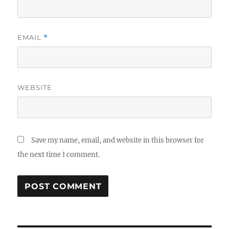
EMAIL
*
WEBSITE
Save my name, email, and website in this browser for
the next time I comment.