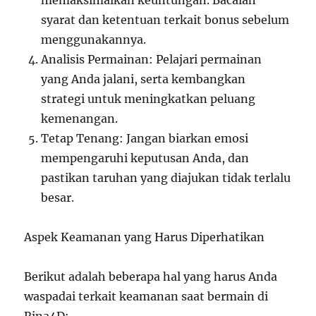
memaksimalkan keuntungan. Bacalah
syarat dan ketentuan terkait bonus sebelum
menggunakannya.
Analisis Permainan: Pelajari permainan
yang Anda jalani, serta kembangkan
strategi untuk meningkatkan peluang
kemenangan.
Tetap Tenang: Jangan biarkan emosi
mempengaruhi keputusan Anda, dan
pastikan taruhan yang diajukan tidak terlalu
besar.
Aspek Keamanan yang Harus Diperhatikan
Berikut adalah beberapa hal yang harus Anda
waspadai terkait keamanan saat bermain di