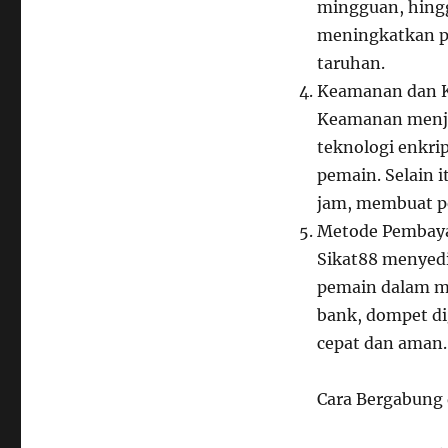
mingguan, hingg
meningkatkan pe
taruhan.
Keamanan dan 
Keamanan menjad
teknologi enkrip
pemain. Selain 
jam, membuat pe
Metode Pembaya
Sikat88 menye
pemain dalam me
bank, dompet di
cepat dan aman.
Cara Bergabung 