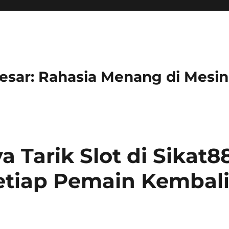
esar: Rahasia Menang di Mesin
Tarik Slot di Sikat8
tiap Pemain Kembal