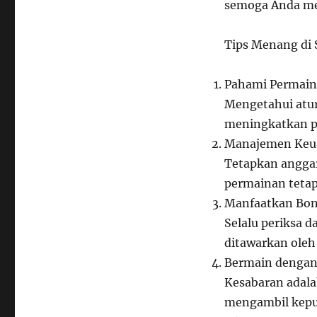
semoga Anda m
Tips Menang di 
Pahami Permain
Mengetahui atur
meningkatkan p
Manajemen Keu
Tetapkan anggar
permainan teta
Manfaatkan Bo
Selalu periksa 
ditawarkan oleh
Bermain dengan
Kesabaran adala
mengambil kepu