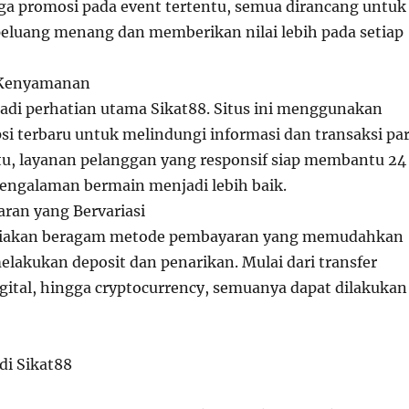
a promosi pada event tertentu, semua dirancang untuk
luang menang dan memberikan nilai lebih pada setiap
Kenyamanan
i perhatian utama Sikat88. Situs ini menggunakan
si terbaru untuk melindungi informasi dan transaksi pa
itu, layanan pelanggan yang responsif siap membantu 24
ngalaman bermain menjadi lebih baik.
ran yang Bervariasi
diakan beragam metode pembayaran yang memudahkan
lakukan deposit dan penarikan. Mulai dari transfer
gital, hingga cryptocurrency, semuanya dapat dilakukan
di Sikat88