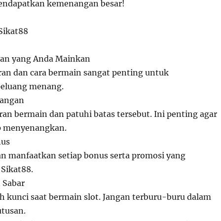
endapatkan kemenangan besar!
Sikat88
an yang Anda Mainkan
an dan cara bermain sangat penting untuk
eluang menang.
angan
an bermain dan patuhi batas tersebut. Ini penting agar
p menyenangkan.
nus
dan manfaatkan setiap bonus serta promosi yang
 Sikat88.
 Sabar
h kunci saat bermain slot. Jangan terburu-buru dalam
tusan.