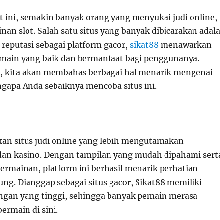
aat ini, semakin banyak orang yang menyukai judi online,
nan slot. Salah satu situs yang banyak dibicarakan adal
 reputasi sebagai platform gacor,
sikat88
menawarkan
main yang baik dan bermanfaat bagi penggunanya.
ni, kita akan membahas berbagai hal menarik mengenai
gapa Anda sebaiknya mencoba situs ini.
an situs judi online yang lebih mengutamakan
dan kasino. Dengan tampilan yang mudah dipahami sert
permainan, platform ini berhasil menarik perhatian
ng. Dianggap sebagai situs gacor, Sikat88 memiliki
gan yang tinggi, sehingga banyak pemain merasa
ermain di sini.