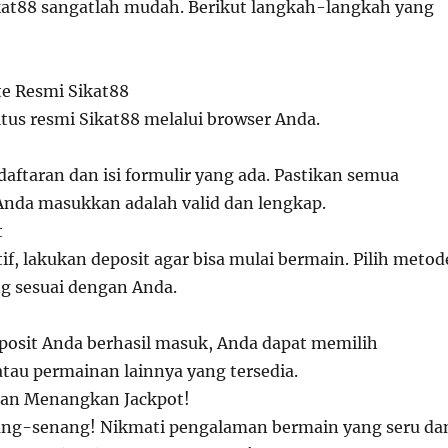
kat88 sangatlah mudah. Berikut langkah-langkah yang
e Resmi Sikat88
itus resmi Sikat88 melalui browser Anda.
aftaran dan isi formulir yang ada. Pastikan semua
Anda masukkan adalah valid dan lengkap.
t
if, lakukan deposit agar bisa mulai bermain. Pilih metod
g sesuai dengan Anda.
eposit Anda berhasil masuk, Anda dapat memilih
atau permainan lainnya yang tersedia.
dan Menangkan Jackpot!
ang-senang! Nikmati pengalaman bermain yang seru da