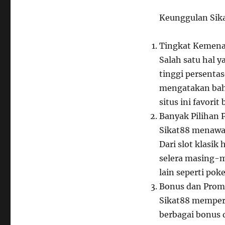
Keunggulan Sik
Tingkat Kemena
Salah satu hal 
tinggi persenta
mengatakan bah
situs ini favorit
Banyak Pilihan
Sikat88 menawar
Dari slot klasik
selera masing-m
lain seperti poke
Bonus dan Prom
Sikat88 memper
berbagai bonus 