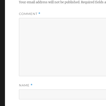
Your email address will not be published.
Required fields
COMMENT
*
NAME
*