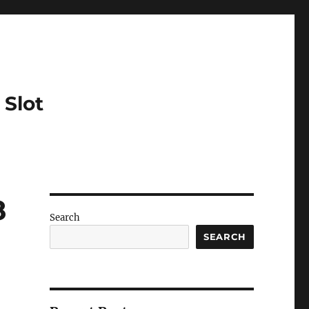
 Slot
8
Search
i
SEARCH