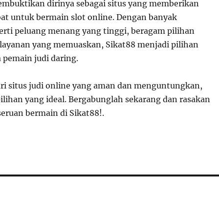
embuktikan dirinya sebagai situs yang memberikan
t untuk bermain slot online. Dengan banyak
rti peluang menang yang tinggi, beragam pilihan
layanan yang memuaskan, Sikat88 menjadi pilihan
 pemain judi daring.
ri situs judi online yang aman dan menguntungkan,
pilihan yang ideal. Bergabunglah sekarang dan rasakan
seruan bermain di Sikat88!.