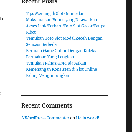
Recent Posts
Tips Menang di Slot Online dan
ah
Maksimalkan Bonus yang Ditawarkan
Akses Link Terbaru Toto Slot Gacor Tanpa
Ribet
Temukan Toto Slot Modal Receh Dengan
Sensasi Berbeda
Bermain Game Online Dengan Koleksi
Permainan Yang Lengkap
Temukan Rahasia Mendapatkan
Kemenangan Konsisten di Slot Online
Paling Menguntungkan
a
Recent Comments
A WordPress Commenter
on
Hello world!