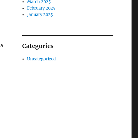
March 2025
February 2025
January 2025
ra
Categories
Uncategorized