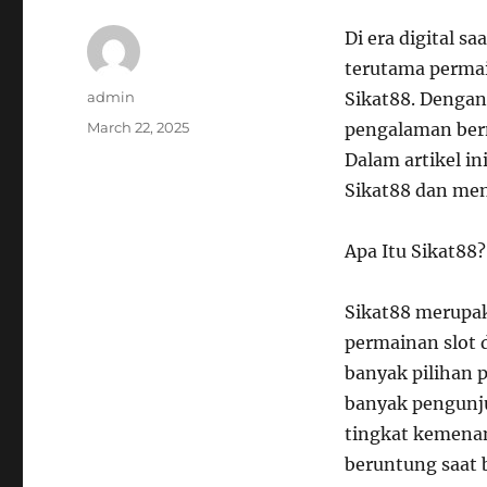
Di era digital s
terutama permai
Author
admin
Sikat88. Dengan
Posted
March 22, 2025
pengalaman ber
on
Dalam artikel i
Sikat88 dan men
Apa Itu Sikat88?
Sikat88 merupak
permainan slot 
banyak pilihan 
banyak pengunju
tingkat kemenan
beruntung saat b