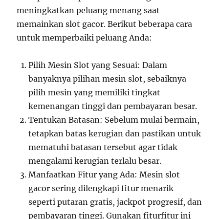
meningkatkan peluang menang saat
memainkan slot gacor. Berikut beberapa cara
untuk memperbaiki peluang Anda:
Pilih Mesin Slot yang Sesuai: Dalam
banyaknya pilihan mesin slot, sebaiknya
pilih mesin yang memiliki tingkat
kemenangan tinggi dan pembayaran besar.
Tentukan Batasan: Sebelum mulai bermain,
tetapkan batas kerugian dan pastikan untuk
mematuhi batasan tersebut agar tidak
mengalami kerugian terlalu besar.
Manfaatkan Fitur yang Ada: Mesin slot
gacor sering dilengkapi fitur menarik
seperti putaran gratis, jackpot progresif, dan
pembayaran tinggi. Gunakan fiturfitur ini