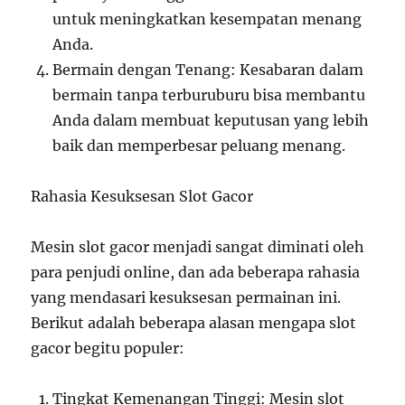
untuk meningkatkan kesempatan menang
Anda.
Bermain dengan Tenang: Kesabaran dalam
bermain tanpa terburuburu bisa membantu
Anda dalam membuat keputusan yang lebih
baik dan memperbesar peluang menang.
Rahasia Kesuksesan Slot Gacor
Mesin slot gacor menjadi sangat diminati oleh
para penjudi online, dan ada beberapa rahasia
yang mendasari kesuksesan permainan ini.
Berikut adalah beberapa alasan mengapa slot
gacor begitu populer:
Tingkat Kemenangan Tinggi: Mesin slot