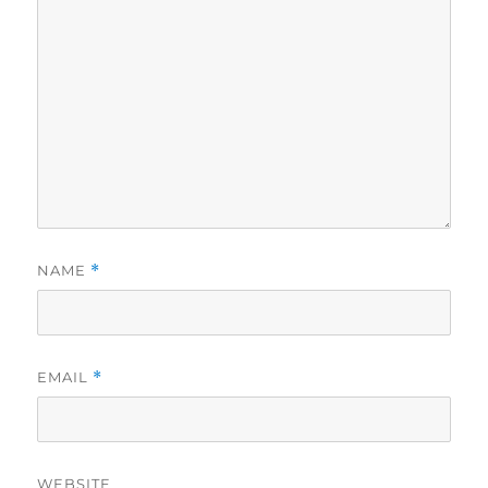
NAME
*
EMAIL
*
WEBSITE