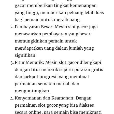
gacor memberikan tingkat kemenangan
yang tinggi, memberikan peluang lebih luas
bagi pemain untuk meraih uang.
Pembayaran Besar: Mesin slot gacor juga
menawarkan pembayaran yang besar,
memungkinkan pemain untuk
mendapatkan uang dalam jumlah yang
signifikan.
Fitur Menarik: Mesin slot gacor dilengkapi
dengan fitur menarik seperti putaran gratis
dan jackpot progresif yang membuat
permainan semakin meriah dan
menguntungkan.
Kenyamanan dan Keamanan: Dengan
permainan slot gacor yang bisa diakses
secara online, para pemain bisa menikmati