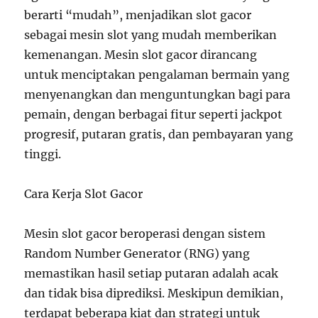
berarti “mudah”, menjadikan slot gacor
sebagai mesin slot yang mudah memberikan
kemenangan. Mesin slot gacor dirancang
untuk menciptakan pengalaman bermain yang
menyenangkan dan menguntungkan bagi para
pemain, dengan berbagai fitur seperti jackpot
progresif, putaran gratis, dan pembayaran yang
tinggi.
Cara Kerja Slot Gacor
Mesin slot gacor beroperasi dengan sistem
Random Number Generator (RNG) yang
memastikan hasil setiap putaran adalah acak
dan tidak bisa diprediksi. Meskipun demikian,
terdapat beberapa kiat dan strategi untuk