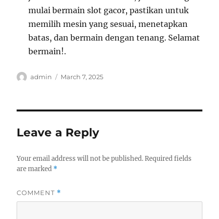
mulai bermain slot gacor, pastikan untuk
memilih mesin yang sesuai, menetapkan
batas, dan bermain dengan tenang. Selamat
bermain!.
Author
Posted
admin
March 7, 2025
on
Leave a Reply
Your email address will not be published.
Required fields
are marked
*
COMMENT
*