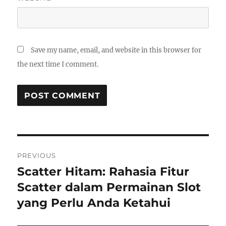
Save my name, email, and website in this browser for
the next time I comment.
Post
PREVIOUS
navigation
Scatter Hitam: Rahasia Fitur
Previous
post:
Scatter dalam Permainan Slot
yang Perlu Anda Ketahui