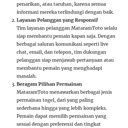
penarikan, atau taruhan, karena semua
informasi mereka terlindungi dengan baik.
Layanan Pelanggan yang Responsif
Tim layanan pelanggan MataramToto selalu
siap membantu pemain kapan saja. Dengan
berbagai saluran komunikasi seperti live
chat, email, dan telepon, tim dukungan
pelanggan siap menjawab pertanyaan atau
membantu pemain yang menghadapi
masalah.
Beragam Pilihan Permainan
MataramToto menawarkan berbagai jenis
permainan togel, dari yang paling
sederhana hingga yang lebih kompleks.
Pemain dapat memilih permainan yang
sesuai dengan preferensi dan tingkat