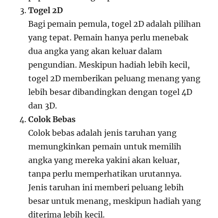
Togel 2D
Bagi pemain pemula, togel 2D adalah pilihan
yang tepat. Pemain hanya perlu menebak
dua angka yang akan keluar dalam
pengundian. Meskipun hadiah lebih kecil,
togel 2D memberikan peluang menang yang
lebih besar dibandingkan dengan togel 4D
dan 3D.
Colok Bebas
Colok bebas adalah jenis taruhan yang
memungkinkan pemain untuk memilih
angka yang mereka yakini akan keluar,
tanpa perlu memperhatikan urutannya.
Jenis taruhan ini memberi peluang lebih
besar untuk menang, meskipun hadiah yang
diterima lebih kecil.