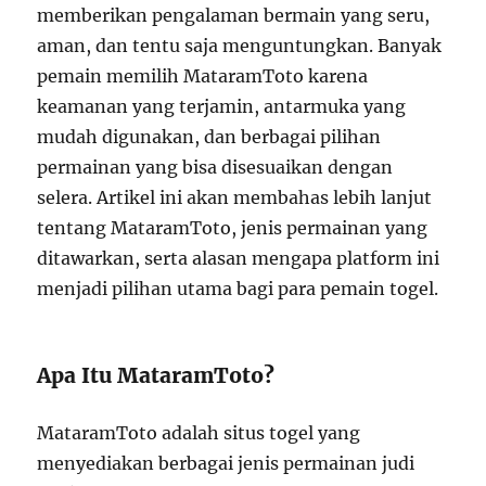
memberikan pengalaman bermain yang seru,
aman, dan tentu saja menguntungkan. Banyak
pemain memilih MataramToto karena
keamanan yang terjamin, antarmuka yang
mudah digunakan, dan berbagai pilihan
permainan yang bisa disesuaikan dengan
selera. Artikel ini akan membahas lebih lanjut
tentang MataramToto, jenis permainan yang
ditawarkan, serta alasan mengapa platform ini
menjadi pilihan utama bagi para pemain togel.
Apa Itu MataramToto?
MataramToto adalah situs togel yang
menyediakan berbagai jenis permainan judi