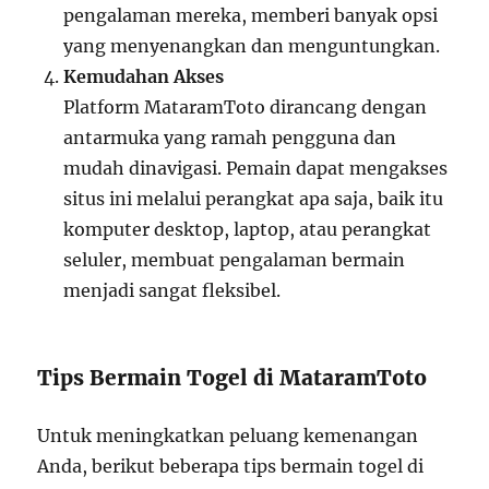
pengalaman mereka, memberi banyak opsi
yang menyenangkan dan menguntungkan.
Kemudahan Akses
Platform MataramToto dirancang dengan
antarmuka yang ramah pengguna dan
mudah dinavigasi. Pemain dapat mengakses
situs ini melalui perangkat apa saja, baik itu
komputer desktop, laptop, atau perangkat
seluler, membuat pengalaman bermain
menjadi sangat fleksibel.
Tips Bermain Togel di MataramToto
Untuk meningkatkan peluang kemenangan
Anda, berikut beberapa tips bermain togel di