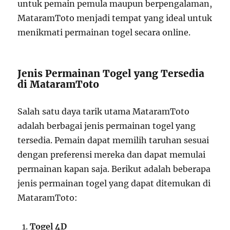
untuk pemain pemula maupun berpengalaman,
MataramToto menjadi tempat yang ideal untuk
menikmati permainan togel secara online.
Jenis Permainan Togel yang Tersedia
di MataramToto
Salah satu daya tarik utama MataramToto
adalah berbagai jenis permainan togel yang
tersedia. Pemain dapat memilih taruhan sesuai
dengan preferensi mereka dan dapat memulai
permainan kapan saja. Berikut adalah beberapa
jenis permainan togel yang dapat ditemukan di
MataramToto:
Togel 4D