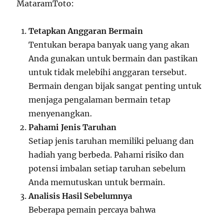
MataramToto:
Tetapkan Anggaran Bermain
Tentukan berapa banyak uang yang akan
Anda gunakan untuk bermain dan pastikan
untuk tidak melebihi anggaran tersebut.
Bermain dengan bijak sangat penting untuk
menjaga pengalaman bermain tetap
menyenangkan.
Pahami Jenis Taruhan
Setiap jenis taruhan memiliki peluang dan
hadiah yang berbeda. Pahami risiko dan
potensi imbalan setiap taruhan sebelum
Anda memutuskan untuk bermain.
Analisis Hasil Sebelumnya
Beberapa pemain percaya bahwa