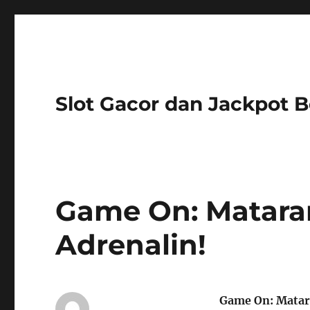
Slot Gacor dan Jackpot B
Game On: Matar
Adrenalin!
Game On: Mata