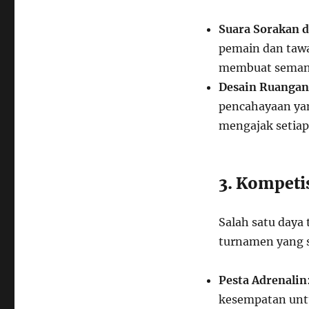
Suara Sorakan 
pemain dan taw
membuat semang
Desain Ruangan
pencahayaan ya
mengajak setiap
3. Kompeti
Salah satu daya
turnamen yang s
Pesta Adrenalin
kesempatan unt