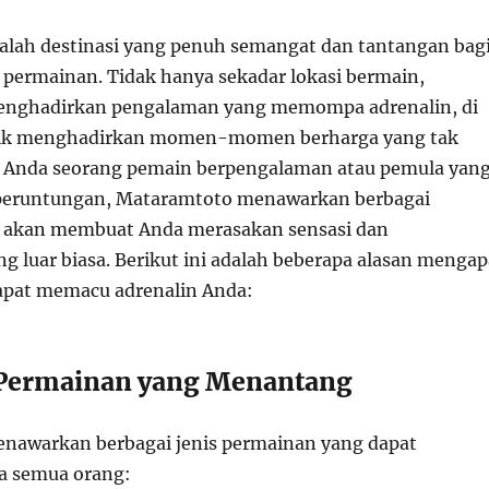
lah destinasi yang penuh semangat dan tantangan bag
permainan. Tidak hanya sekadar lokasi bermain,
nghadirkan pengalaman yang memompa adrenalin, di
tik menghadirkan momen-momen berharga yang tak
k Anda seorang pemain berpengalaman atau pemula yan
peruntungan, Mataramtoto menawarkan berbagai
 akan membuat Anda merasakan sensasi dan
g luar biasa. Berikut ini adalah beberapa alasan mengap
pat memacu adrenalin Anda:
s Permainan yang Menantang
nawarkan berbagai jenis permainan yang dapat
a semua orang: