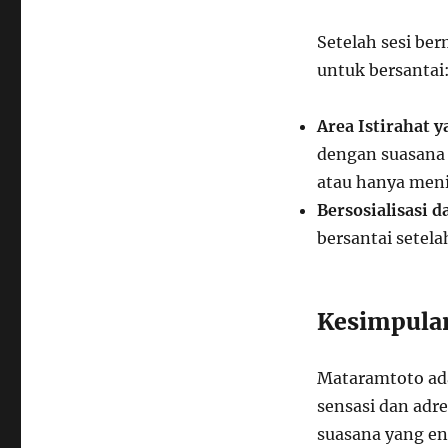
Setelah sesi b
untuk bersantai
Area Istirahat 
dengan suasana 
atau hanya men
Bersosialisasi d
bersantai setel
Kesimpula
Mataramtoto ad
sensasi dan ad
suasana yang en