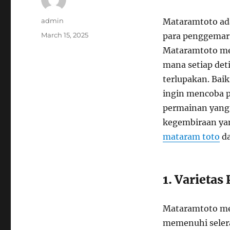
Author
admin
Mataramtoto ada
Posted
March 15, 2025
para penggemar 
on
Mataramtoto me
mana setiap de
terlupakan. Bai
ingin mencoba 
permainan yang
kegembiraan yan
mataram toto
da
1. Varieta
Mataramtoto me
memenuhi seler