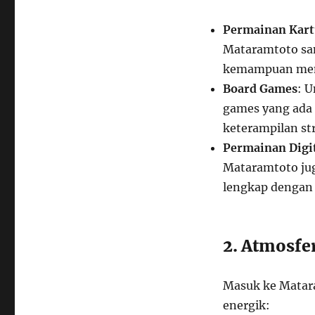
Permainan Kart
Mataramtoto san
kemampuan mem
Board Games
: 
games yang ada
keterampilan st
Permainan Digi
Mataramtoto ju
lengkap dengan 
2. Atmosfe
Masuk ke Matar
energik: