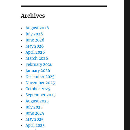
Archives
August 2026
July 2026
June 2026
May 2026
April 2026
March 2026
February 2026
,
January 2026
December 2025
November 2025
October 2025
September 2025
August 2025
July 2025
June 2025
May 2025
April 2025