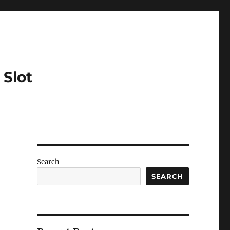
 Slot
Search
SEARCH