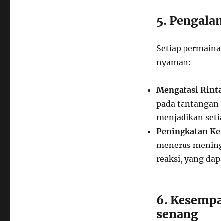
5. Pengala
Setiap permaina
nyaman:
Mengatasi Rint
pada tantangan 
menjadikan seti
Peningkatan Ke
menerus meningk
reaksi, yang dap
6. Kesempa
senang