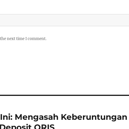
 the next time I comment.
 Ini: Mengasah Keberuntungan
Deposit QRIS