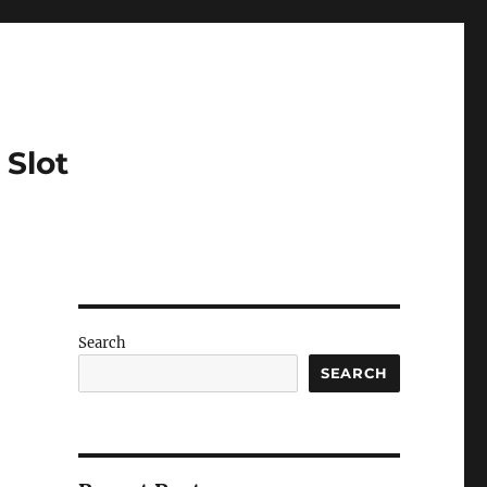
 Slot
Search
SEARCH