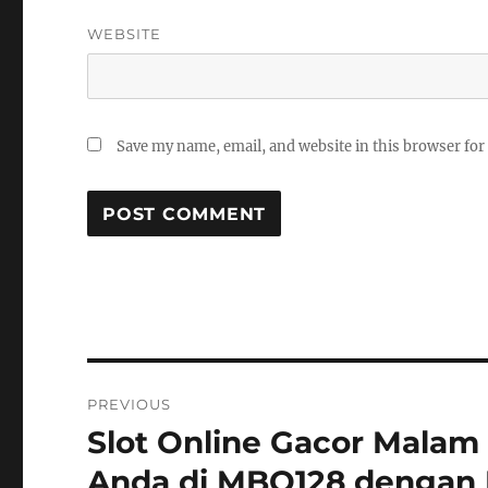
WEBSITE
Save my name, email, and website in this browser for
Post
PREVIOUS
navigation
Slot Online Gacor Malam
Previous
post:
Anda di MBO128 dengan 