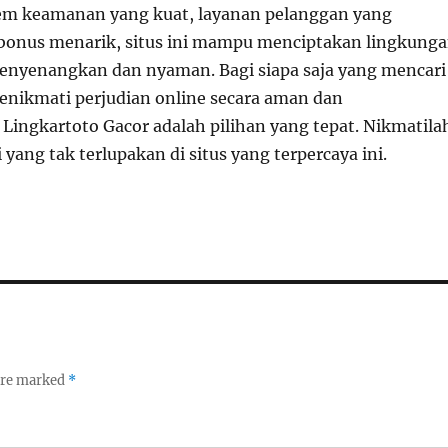
em keamanan yang kuat, layanan pelanggan yang
a bonus menarik, situs ini mampu menciptakan lingkung
enyenangkan dan nyaman. Bagi siapa saja yang mencari
nikmati perjudian online secara aman dan
ingkartoto Gacor adalah pilihan yang tepat. Nikmatila
yang tak terlupakan di situs yang terpercaya ini.
 are marked
*