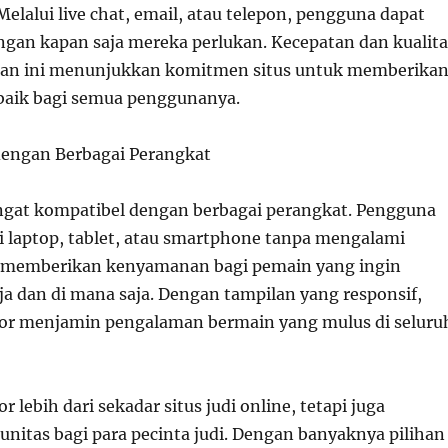
 Melalui live chat, email, atau telepon, pengguna dapat
an kapan saja mereka perlukan. Kecepatan dan kualita
gan ini menunjukkan komitmen situs untuk memberika
baik bagi semua penggunanya.
dengan Berbagai Perangkat
sangat kompatibel dengan berbagai perangkat. Pengguna
i laptop, tablet, atau smartphone tanpa mengalami
i memberikan kenyamanan bagi pemain yang ingin
ja dan di mana saja. Dengan tampilan yang responsif,
or menjamin pengalaman bermain yang mulus di seluru
 lebih dari sekadar situs judi online, tetapi juga
itas bagi para pecinta judi. Dengan banyaknya pilihan