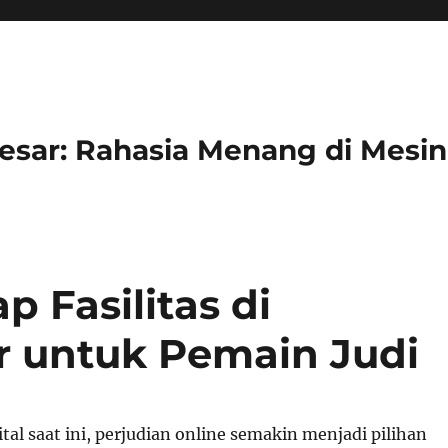
esar: Rahasia Menang di Mesin
p Fasilitas di
r untuk Pemain Judi
tal saat ini, perjudian online semakin menjadi pilihan