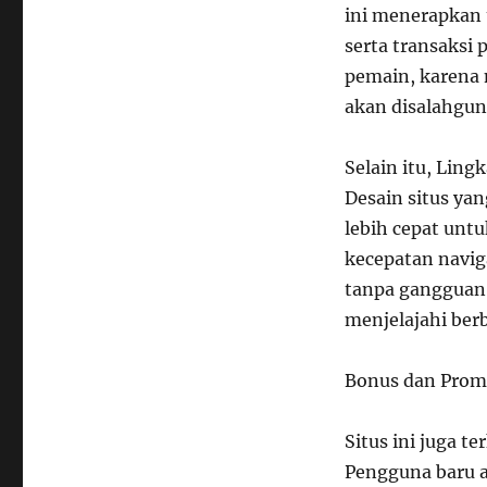
ini menerapkan 
serta transaksi
pemain, karena 
akan disalahgun
Selain itu, Ling
Desain situs y
lebih cepat unt
kecepatan navi
tanpa gangguan.
menjelajahi ber
Bonus dan Prom
Situs ini juga 
Pengguna baru 