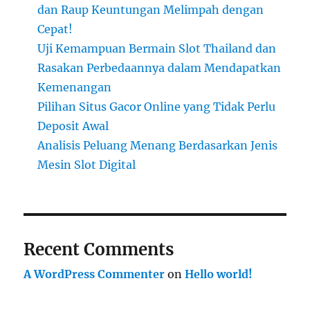
dan Raup Keuntungan Melimpah dengan
Cepat!
Uji Kemampuan Bermain Slot Thailand dan
Rasakan Perbedaannya dalam Mendapatkan
Kemenangan
Pilihan Situs Gacor Online yang Tidak Perlu
Deposit Awal
Analisis Peluang Menang Berdasarkan Jenis
Mesin Slot Digital
Recent Comments
A WordPress Commenter
on
Hello world!