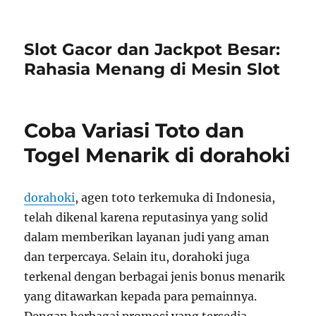
Slot Gacor dan Jackpot Besar:
Rahasia Menang di Mesin Slot
Coba Variasi Toto dan
Togel Menarik di dorahoki
dorahoki
, agen toto terkemuka di Indonesia,
telah dikenal karena reputasinya yang solid
dalam memberikan layanan judi yang aman
dan terpercaya. Selain itu, dorahoki juga
terkenal dengan berbagai jenis bonus menarik
yang ditawarkan kepada para pemainnya.