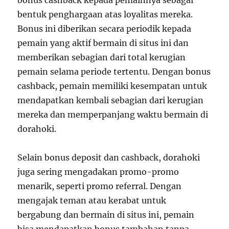
bonus cashback kepada pemainnya sebagai
bentuk penghargaan atas loyalitas mereka.
Bonus ini diberikan secara periodik kepada
pemain yang aktif bermain di situs ini dan
memberikan sebagian dari total kerugian
pemain selama periode tertentu. Dengan bonus
cashback, pemain memiliki kesempatan untuk
mendapatkan kembali sebagian dari kerugian
mereka dan memperpanjang waktu bermain di
dorahoki.
Selain bonus deposit dan cashback, dorahoki
juga sering mengadakan promo-promo
menarik, seperti promo referral. Dengan
mengajak teman atau kerabat untuk
bergabung dan bermain di situs ini, pemain