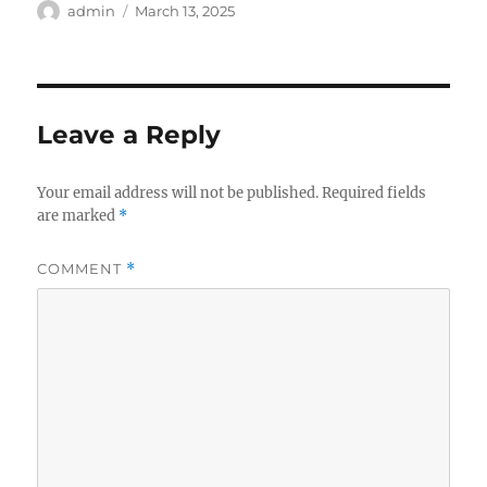
Author
Posted
admin
March 13, 2025
on
Leave a Reply
Your email address will not be published.
Required fields
are marked
*
COMMENT
*