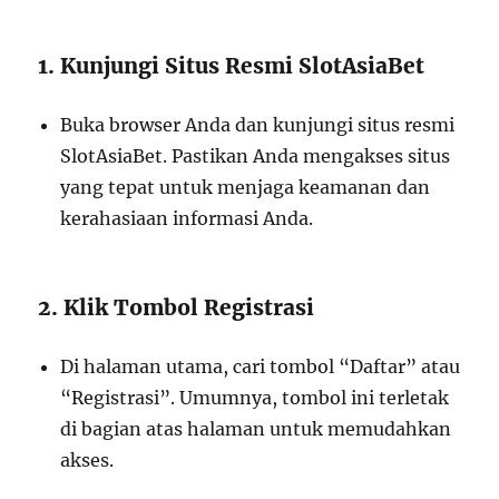
1. Kunjungi Situs Resmi SlotAsiaBet
Buka browser Anda dan kunjungi situs resmi
SlotAsiaBet. Pastikan Anda mengakses situs
yang tepat untuk menjaga keamanan dan
kerahasiaan informasi Anda.
2. Klik Tombol Registrasi
Di halaman utama, cari tombol “Daftar” atau
“Registrasi”. Umumnya, tombol ini terletak
di bagian atas halaman untuk memudahkan
akses.