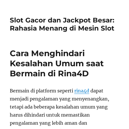
Slot Gacor dan Jackpot Besar:
Rahasia Menang di Mesin Slot
Cara Menghindari
Kesalahan Umum saat
Bermain di Rina4D
Bermain di platform seperti
rina4d
dapat
menjadi pengalaman yang menyenangkan,
tetapi ada beberapa kesalahan umum yang
harus dihindari untuk memastikan
pengalaman yang lebih aman dan