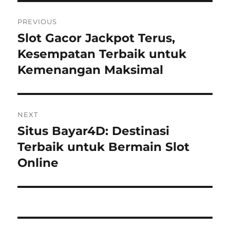
Post
PREVIOUS
navigation
Slot Gacor Jackpot Terus,
Previous
post:
Kesempatan Terbaik untuk
Kemenangan Maksimal
NEXT
Situs Bayar4D: Destinasi
Next
post:
Terbaik untuk Bermain Slot
Online