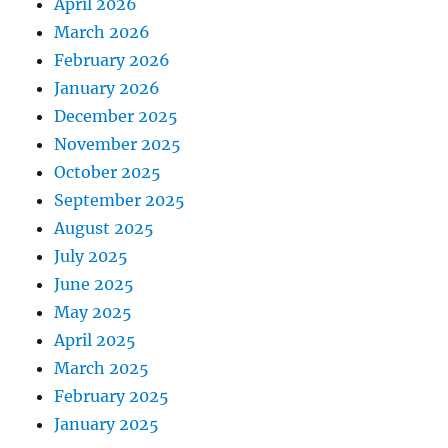
April 2026
March 2026
February 2026
January 2026
December 2025
November 2025
October 2025
September 2025
August 2025
July 2025
June 2025
May 2025
April 2025
March 2025
February 2025
January 2025