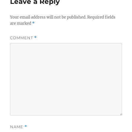
Leave a Reply
Your email address will not be published.
Required fields
are marked
*
COMMENT
*
NAME
*