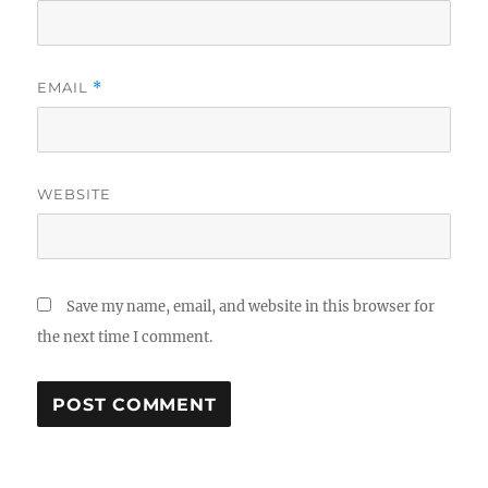
EMAIL
*
WEBSITE
Save my name, email, and website in this browser for
the next time I comment.