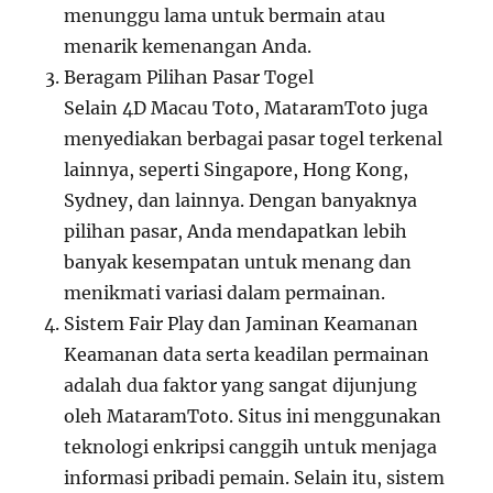
menunggu lama untuk bermain atau
menarik kemenangan Anda.
Beragam Pilihan Pasar Togel
Selain 4D Macau Toto, MataramToto juga
menyediakan berbagai pasar togel terkenal
lainnya, seperti Singapore, Hong Kong,
Sydney, dan lainnya. Dengan banyaknya
pilihan pasar, Anda mendapatkan lebih
banyak kesempatan untuk menang dan
menikmati variasi dalam permainan.
Sistem Fair Play dan Jaminan Keamanan
Keamanan data serta keadilan permainan
adalah dua faktor yang sangat dijunjung
oleh MataramToto. Situs ini menggunakan
teknologi enkripsi canggih untuk menjaga
informasi pribadi pemain. Selain itu, sistem