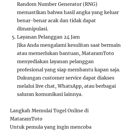
Random Number Generator (RNG)
memastikan bahwa hasil angka yang keluar
benar-benar acak dan tidak dapat
dimanipulasi.
Layanan Pelanggan 24 Jam
Jika Anda mengalami kesulitan saat bermain
atau memerlukan bantuan, MataramToto
menyediakan layanan pelanggan
profesional yang siap membantu kapan saja.
Dukungan customer service dapat diakses
melalui live chat, WhatsApp, atau berbagai
saluran komunikasi lainnya.
Langkah Memulai Togel Online di
MataramToto
Untuk pemula yang ingin mencoba