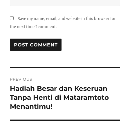
Save my name, email, and website in this browser for
the next time I comment.
Post
PREVIOUS
navigation
Hadiah Besar dan Keseruan
Previous
post:
Tanpa Henti di Mataramtoto
Menantimu!