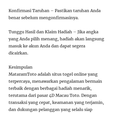
Konfirmasi Taruhan – Pastikan taruhan Anda
benar sebelum mengonfirmasinya.
Tunggu Hasil dan Klaim Hadiah – Jika angka
yang Anda pilih menang, hadiah akan langsung
masuk ke akun Anda dan dapat segera
dicairkan.
Kesimpulan
MataramToto adalah situs togel online yang
terpercaya, menawarkan pengalaman bermain
terbaik dengan berbagai hadiah menarik,
terutama dari pasar 4D Macau Toto. Dengan
transaksi yang cepat, keamanan yang terjamin,
dan dukungan pelanggan yang selalu siap