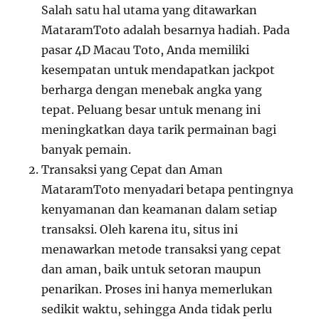
Salah satu hal utama yang ditawarkan
MataramToto adalah besarnya hadiah. Pada
pasar 4D Macau Toto, Anda memiliki
kesempatan untuk mendapatkan jackpot
berharga dengan menebak angka yang
tepat. Peluang besar untuk menang ini
meningkatkan daya tarik permainan bagi
banyak pemain.
Transaksi yang Cepat dan Aman
MataramToto menyadari betapa pentingnya
kenyamanan dan keamanan dalam setiap
transaksi. Oleh karena itu, situs ini
menawarkan metode transaksi yang cepat
dan aman, baik untuk setoran maupun
penarikan. Proses ini hanya memerlukan
sedikit waktu, sehingga Anda tidak perlu