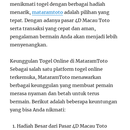
menikmati togel dengan berbagai hadiah
menarik,
mataramtoto
adalah pilihan yang
tepat. Dengan adanya pasar 4D Macau Toto
serta transaksi yang cepat dan aman,
pengalaman bermain Anda akan menjadi lebih
menyenangkan.
Keunggulan Togel Online di MataramToto
Sebagai salah satu platform togel online
terkemuka, MataramToto menawarkan
berbagai keunggulan yang membuat pemain
merasa nyaman dan betah untuk terus
bermain. Berikut adalah beberapa keuntungan
yang bisa Anda nikmati:
Hadiah Besar dari Pasar 4D Macau Toto