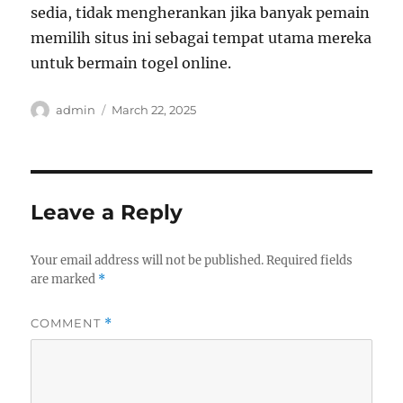
sedia, tidak mengherankan jika banyak pemain
memilih situs ini sebagai tempat utama mereka
untuk bermain togel online.
Author
Posted
admin
March 22, 2025
on
Leave a Reply
Your email address will not be published.
Required fields
are marked
*
COMMENT
*