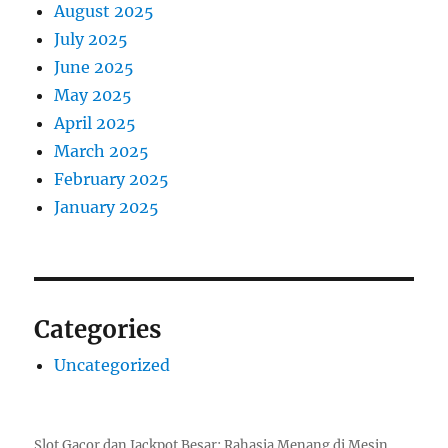
August 2025
July 2025
June 2025
May 2025
April 2025
March 2025
February 2025
January 2025
Categories
Uncategorized
Slot Gacor dan Jackpot Besar: Rahasia Menang di Mesin